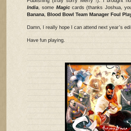
Publishing (truly sorry Merry !). I brought 
India
, some
Magic
cards (thanks Joshua, yo
Banana
,
Blood Bowl Team Manager Foul Pla
Damn, I really hope I can attend next year’s edit
Have fun playing.