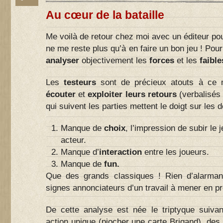
Au cœur de la bataille
Me voilà de retour chez moi avec un éditeur pour
ne me reste plus qu’à en faire un bon jeu ! Pou
analyser
objectivement les
forces
et les
faibl
Les
testeurs
sont de précieux atouts à ce m
écouter
et
exploiter leurs retours
(verbalisés 
qui suivent les parties mettent le doigt sur les d
Manque de
choix
, l’impression de subir le 
acteur.
Manque d’
interaction
entre les joueurs.
Manque de
fun.
Que des grands classiques ! Rien d’alarmant
signes annonciateurs d’un travail à mener en 
De cette analyse est née le triptyque suivan
action unique (piocher une carte Brigand), des t