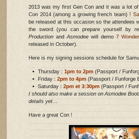
2013 was my first Gen Con and it was a lot of 
Con 2014 (among a growing french team) !
Sa
be released at this occasion so the attendees wi
the sword (you can prepare yourself by r
Production
and
Asmodee
will demo
7 Wonder
released in October).
Here is my signing sessions schedule for Samura
Thursday :
1pm to 2pm
(Passport / Funfor
Friday :
2pm to 4pm
(Passport / Funforge 
Saturday :
2pm et 3:30pm
(Passport / Funf
I should also make a session on Asmodee Booth
details yet…
Have a great Con !