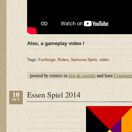
Also, a gameplay video !
Tags:
Funforge
,
Rules
,
Samurai Spirit
,
vidéo
posted by toinito in
Jeu de société
and have
Comment
10
Essen Spiel 2014
OCT