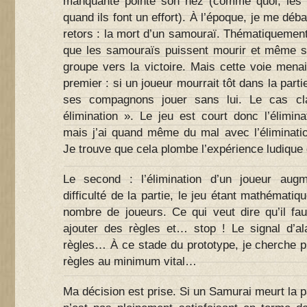
manquante pointe son nez (comme quoi, les é
quand ils font un effort). À l’époque, je me déb
retors : la mort d’un samouraï. Thématiquement, 
que les samouraïs puissent mourir et même se
groupe vers la victoire. Mais cette voie mena
premier : si un joueur mourrait tôt dans la partie
ses compagnons jouer sans lui. Le cas cl
élimination ». Le jeu est court donc l’élimin
mais j’ai quand même du mal avec l’éliminati
Je trouve que cela plombe l’expérience ludique
Le second : l’élimination d’un joueur aug
difficulté de la partie, le jeu étant mathémati
nombre de joueurs. Ce qui veut dire qu’il fa
ajouter des règles et… stop ! Le signal d’al
règles… À ce stade du prototype, je cherche pl
règles au minimum vital…
Ma décision est prise. Si un Samurai meurt la p