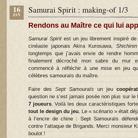
16
Samurai Spirit : making-of 1/3
JAN
Rendons au Maître ce qui lui app
Samurai Spirit
est un jeu librement inspiré de
cinéaste japonais Akira Kurosawa,
Shichini
longtemps que j’avais envie de rendre homm
finalement décroché mon sabre du mur e
commencé à réfléchir à une mise en jeu qu
célèbres samouraïs du maître.
Faire des
Sept Samouraïs
un jeu
coopéra
question ne s’est jamais posée non plus sur le fa
7 joueurs
. Voilà les deux caractéristiques forte
tout le design du jeu
. Le « scénario » était déj
à l’encre de chine : Sept Samouraïs défend
contre l’attaque de Brigands. Merci monsieur 
boulot !