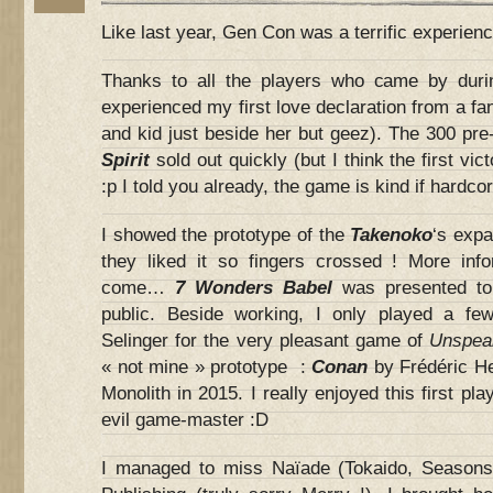
Like last year, Gen Con was a terrific experienc
Thanks to all the players who came by duri
experienced my first love declaration from a 
and kid just beside her but geez). The 300 pre
Spirit
sold out quickly (but I think the first vic
:p I told you already, the game is kind if hardcor
I showed the prototype of the
Takenoko
‘s expa
they liked it so fingers crossed ! More info
come…
7 Wonders Babel
was presented to 
public. Beside working, I only played a f
Selinger for the very pleasant game of
Unspea
« not mine » prototype :
Conan
by Frédéric H
Monolith in 2015. I really enjoyed this first pla
evil game-master :D
I managed to miss Naïade (Tokaido, Season