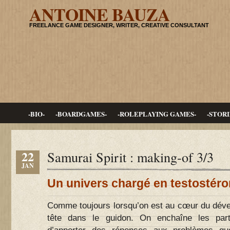
ANTOINE BAUZA
FREELANCE GAME DESIGNER, WRITER, CREATIVE CONSULTANT
-BIO-
-BOARDGAMES-
-ROLEPLAYING GAMES-
-STORI
22
Samurai Spirit : making-of 3/3
JAN
Un univers chargé en testostér
Comme toujours lorsqu’on est au cœur du dével
tête dans le guidon. On enchaîne les par