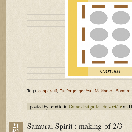
Tags:
coopératif
,
Funforge
,
genèse
,
Making-of
,
Samurai 
posted by toinito in
Game design
,
Jeu de société
and 
21
Samurai Spirit : making-of 2/3
JAN