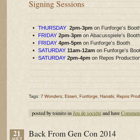
Signing Sessions
THURSDAY
2pm-3pm
on Funforge’s Boot
FRIDAY
2pm-3pm
on Abacusspiele’s Boot
FRIDAY
4pm-5pm
on Funforge’s Booth
SATURDAY
11am-12am
on Funforge’s Boo
SATURDAY
2pm-4pm
on Repos Production
Tags:
7 Wonders
,
Essen
,
Funforge
,
Hanabi
,
Repos Prod
posted by toinito in
Jeu de société
and have
Comment
21
Back From Gen Con 2014
AOÛT