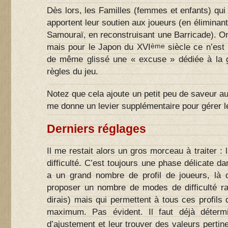
Dès lors, les Familles (femmes et enfants) qu
apportent leur soutien aux joueurs (en éliminan
Samouraï, en reconstruisant une Barricade). On 
ème
mais pour le Japon du XVI
siècle ce n’est 
de même glissé une « excuse » dédiée à la g
règles du jeu.
Notez que cela ajoute un petit peu de saveur a
me donne un levier supplémentaire pour gérer le
Derniers réglages
Il me restait alors un gros morceau à traiter :
difficulté. C’est toujours une phase délicate da
a un grand nombre de profil de joueurs, là de
proposer un nombre de modes de difficulté rai
dirais) mais qui permettent à tous ces profils 
maximum. Pas évident. Il faut déjà déterm
d’ajustement et leur trouver des valeurs pertin