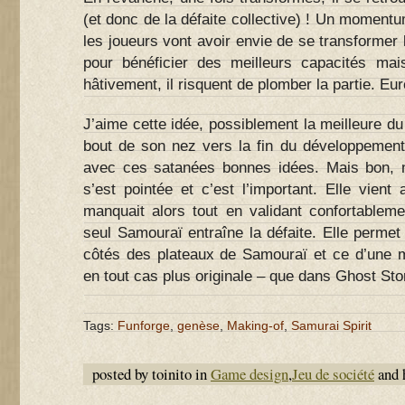
(et donc de la défaite collective) ! Un momentu
les joueurs vont avoir envie de se transformer 
pour bénéficier des meilleurs capacités mai
hâtivement, il risquent de plomber la partie. Eur
J’aime cette idée, possiblement la meilleure du j
bout de son nez vers la fin du développemen
avec ces satanées bonnes idées. Mais bon, n
s’est pointée et c’est l’important. Elle vient 
manquait alors tout en validant confortableme
seul Samouraï entraîne la défaite. Elle permet 
côtés des plateaux de Samouraï et ce d’une m
en tout cas plus originale – que dans Ghost St
Tags:
Funforge
,
genèse
,
Making-of
,
Samurai Spirit
posted by toinito in
Game design
,
Jeu de société
and 