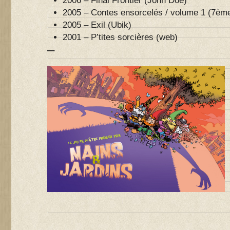
2006 – Final Frontier (John Doe)
2005 – Contes ensorcelés / volume 1 (7èm
2005 – Exil (Ubik)
2001 – P’tites sorcières (web)
–