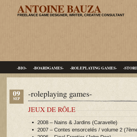
ANTOINE BAUZA
FREELANCE GAME DESIGNER, WRITER, CREATIVE CONSULTANT
-BIO-
-BOARDGAMES-
-ROLEPLAYING GAMES-
-STORI
09
-roleplaying games-
SEP
JEUX DE RÔLE
2008 – Nains & Jardins (Caravelle)
2007 – Contes ensorcelés / volume 2 (7èm