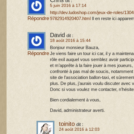
Chris
dit :
5 juin 2016 à 17:14
http://dev.ludoshop.com/jeux-de-roles/130
Répondre
9782914920407.html
Il en reste ici appar
David
dit :
18 août 2016 à 15:44
Bonjour monsieur Bauza,
Répondre
Je viens faire un tour ici car, il y a maintena
rôle exil auquel vous semblez avoir participé
et m’apprête à la faire jouer à mes joueurs
confronté à pas mal de soucis, notamment 
site de l’association ballon-taxi, et sûremen
plus. De plus, j’aurais voulu discuter avec 
Donc si vous voulez me contacter, n’hésitez
Bien cordialement à vous,
David, administrateur averti.
toinito
dit :
24 août 2016 à 12:03