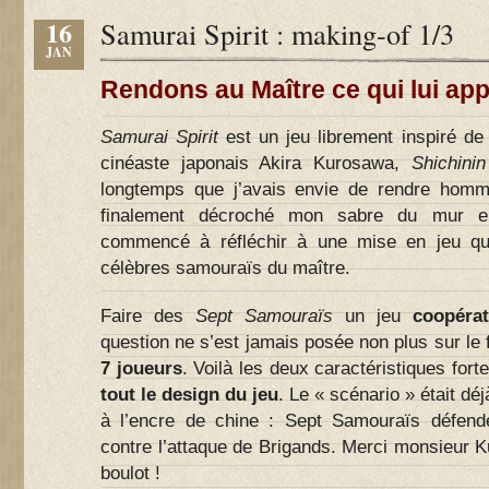
16
Samurai Spirit : making-of 1/3
JAN
Rendons au Maître ce qui lui app
Samurai Spirit
est un jeu librement inspiré de
cinéaste japonais Akira Kurosawa,
Shichini
longtemps que j’avais envie de rendre homm
finalement décroché mon sabre du mur e
commencé à réfléchir à une mise en jeu qu
célèbres samouraïs du maître.
Faire des
Sept Samouraïs
un jeu
coopéra
question ne s’est jamais posée non plus sur le fa
7 joueurs
. Voilà les deux caractéristiques forte
tout le design du jeu
. Le « scénario » était déj
à l’encre de chine : Sept Samouraïs défend
contre l’attaque de Brigands. Merci monsieur 
boulot !