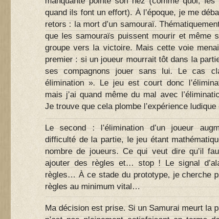
manquante pointe son nez (comme quoi, les é
quand ils font un effort). À l’époque, je me déb
retors : la mort d’un samouraï. Thématiquement, 
que les samouraïs puissent mourir et même se
groupe vers la victoire. Mais cette voie mena
premier : si un joueur mourrait tôt dans la partie
ses compagnons jouer sans lui. Le cas cl
élimination ». Le jeu est court donc l’élimin
mais j’ai quand même du mal avec l’éliminati
Je trouve que cela plombe l’expérience ludique
Le second : l’élimination d’un joueur aug
difficulté de la partie, le jeu étant mathémati
nombre de joueurs. Ce qui veut dire qu’il fa
ajouter des règles et… stop ! Le signal d’al
règles… À ce stade du prototype, je cherche pl
règles au minimum vital…
Ma décision est prise. Si un Samurai meurt la p