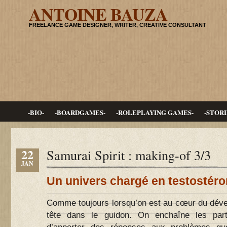
ANTOINE BAUZA
FREELANCE GAME DESIGNER, WRITER, CREATIVE CONSULTANT
-BIO-
-BOARDGAMES-
-ROLEPLAYING GAMES-
-STORI
22
Samurai Spirit : making-of 3/3
JAN
Un univers chargé en testostér
Comme toujours lorsqu’on est au cœur du dével
tête dans le guidon. On enchaîne les par