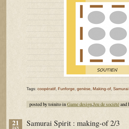
Tags:
coopératif
,
Funforge
,
genèse
,
Making-of
,
Samurai 
posted by toinito in
Game design
,
Jeu de société
and 
21
Samurai Spirit : making-of 2/3
JAN