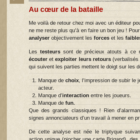
Au cœur de la bataille
Me voilà de retour chez moi avec un éditeur pour
ne me reste plus qu’à en faire un bon jeu ! Pou
analyser
objectivement les
forces
et les
faibl
Les
testeurs
sont de précieux atouts à ce m
écouter
et
exploiter leurs retours
(verbalisés 
qui suivent les parties mettent le doigt sur les d
Manque de
choix
, l’impression de subir le 
acteur.
Manque d’
interaction
entre les joueurs.
Manque de
fun.
Que des grands classiques ! Rien d’alarmant
signes annonciateurs d’un travail à mener en 
De cette analyse est née le triptyque suivan
action unique (piocher une carte Brigand), des t