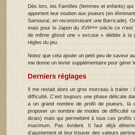
Dès lors, les Familles (femmes et enfants) qu
apportent leur soutien aux joueurs (en éliminan
Samouraï, en reconstruisant une Barricade). On 
ème
mais pour le Japon du XVI
siècle ce n’est 
de même glissé une « excuse » dédiée à la g
règles du jeu.
Notez que cela ajoute un petit peu de saveur a
me donne un levier supplémentaire pour gérer le
Derniers réglages
Il me restait alors un gros morceau à traiter :
difficulté. C’est toujours une phase délicate da
a un grand nombre de profil de joueurs, là de
proposer un nombre de modes de difficulté rai
dirais) mais qui permettent à tous ces profils 
maximum. Pas évident. Il faut déjà déterm
d’ajustement et leur trouver des valeurs pertin