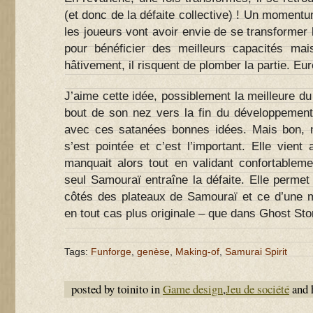
(et donc de la défaite collective) ! Un momentu
les joueurs vont avoir envie de se transformer 
pour bénéficier des meilleurs capacités mai
hâtivement, il risquent de plomber la partie. Eur
J’aime cette idée, possiblement la meilleure du j
bout de son nez vers la fin du développemen
avec ces satanées bonnes idées. Mais bon, n
s’est pointée et c’est l’important. Elle vient 
manquait alors tout en validant confortableme
seul Samouraï entraîne la défaite. Elle permet 
côtés des plateaux de Samouraï et ce d’une m
en tout cas plus originale – que dans Ghost St
Tags:
Funforge
,
genèse
,
Making-of
,
Samurai Spirit
posted by toinito in
Game design
,
Jeu de société
and 