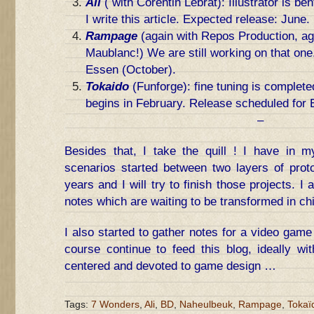
Ali
( with Corentin Lebrat): Illustrator is be
I write this article. Expected release: June.
Rampage
(again with Repos Production, ag
Maublanc!) We are still working on that one
Essen (October).
Tokaido
(Funforge): fine tuning is completed
begins in February. Release scheduled for 
–
Besides that, I take the quill ! I have in 
scenarios started between two layers of proto
years and I will try to finish those projects. 
notes which are waiting to be transformed in ch
I also started to gather notes for a video game 
course continue to feed this blog, ideally wit
centered and devoted to game design …
Tags:
7 Wonders
,
Ali
,
BD
,
Naheulbeuk
,
Rampage
,
Tokaï