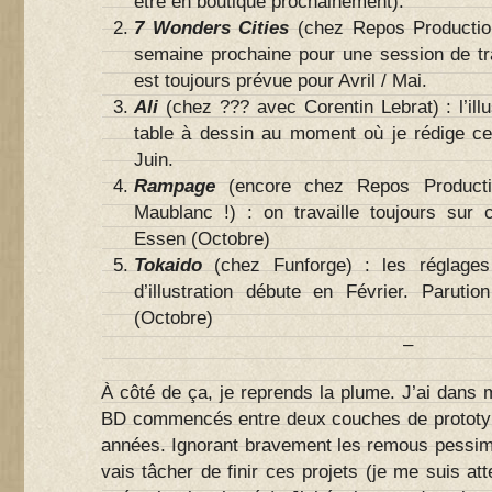
être en boutique prochainement).
7 Wonders Cities
(chez Repos Production
semaine prochaine pour une session de tra
est toujours prévue pour Avril / Mai.
Ali
(chez ??? avec Corentin Lebrat) : l’ill
table à dessin au moment où je rédige cet
Juin.
Rampage
(encore chez Repos Producti
Maublanc !) : on travaille toujours sur c
Essen (Octobre)
Tokaido
(chez Funforge) : les réglages 
d’illustration débute en Février. Parut
(Octobre)
–
À côté de ça, je reprends la plume. J’ai dans 
BD commencés entre deux couches de prototyp
années. Ignorant bravement les remous pessimi
vais tâcher de finir ces projets (je me suis at