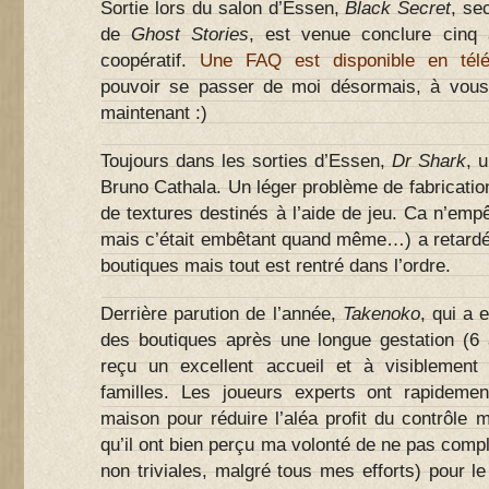
Sortie lors du salon d’Essen,
Black Secret
, se
de
Ghost Stories
, est venue conclure cinq 
coopératif.
Une FAQ est disponible en tél
pouvoir se passer de moi désormais, à vous
maintenant :)
Toujours dans les sorties d’Essen,
Dr Shark
, 
Bruno Cathala. Un léger problème de fabricatio
de textures destinés à l’aide de jeu. Ca n’em
mais c’était embêtant quand même…) a retardé 
boutiques mais tout est rentré dans l’ordre.
Derrière parution de l’année,
Takenoko
, qui a 
des boutiques après une longue gestation (6 
reçu un excellent accueil et à visiblement 
familles. Les joueurs experts ont rapidemen
maison pour réduire l’aléa profit du contrôle m
qu’il ont bien perçu ma volonté de ne pas comple
non triviales, malgré tous mes efforts) pour le