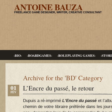
ANTOINE BAUZA
FREELANCE GAME DESIGNER, WRITER, CREATIVE CONSULTANT
-BIO-
-BOARDGAMES-
-ROLEPLAYING GAMES-
-STORI
Archive for the 'BD' Category
01
L’Encre du passé, le retour
FÉV
Dupuis a ré-imprimé
L
‘
Encre du passé
et l’alb
chemin de votre libraire préférée dans les jours