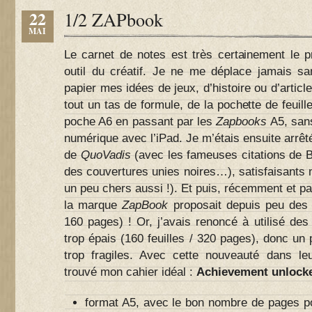
22
1/2 ZAPbook
MAI
Le carnet de notes est très certainement le pr
outil du créatif. Je ne me déplace jamais s
papier mes idées de jeux, d’histoire ou d’articl
tout un tas de formule, de la pochette de feuil
poche A6 en passant par les
Zapbooks
A5, sans
numérique avec l’iPad. Je m’étais ensuite arrêt
de
QuoVadis
(avec les fameuses citations de B
des couvertures unies noires…), satisfaisants 
un peu chers aussi !). Et puis, récemment et pa
la marque
ZapBook
proposait depuis peu des d
160 pages) ! Or, j’avais renoncé à utilisé des
trop épais (160 feuilles / 320 pages), donc un 
trop fragiles. Avec cette nouveauté dans l
trouvé mon cahier idéal :
Achievement unlocke
format A5, avec le bon nombre de pages pou