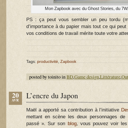
Mon Zapbook avec du Ghost Stories, du 7W,
PS : ça peut vous sembler un peu tordu (mal
d’importance à du papier mais tout ce qui peut f
vos conditions de travail mérite toute votre atten
Tags:
productivité
,
Zapbook
posted by toinito in
BD
,
Game design
,
Littérature
,
Out
20
L’encre du Japon
AVR
Maël a apporté sa contribution à l’initiative
De
mettant en scène les deux personnages de 
passé ». Sur son
blog
, vous pouvez voir les