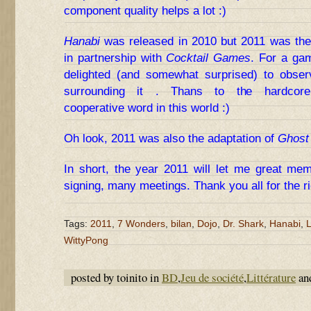
component quality helps a lot :)
Hanabi
was released in 2010 but 2011 was the 
in partnership with
Cocktail Games
. For a gam
delighted (and somewhat surprised) to observ
surrounding it . Thans to the hardco
cooperative word in this world :)
Oh look, 2011 was also the adaptation of
Ghost 
In short, the year 2011 will let me great m
signing, many meetings. Thank you all for the 
Tags:
2011
,
7 Wonders
,
bilan
,
Dojo
,
Dr. Shark
,
Hanabi
,
WittyPong
posted by toinito in
BD
,
Jeu de société
,
Littérature
an