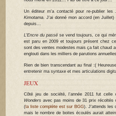
Un éditeur m’a contacté pour re-publier les
Kimotama
. J’ai donné mon accord (en Juillet)
depuis…
L’Encre du passé
se vend toujours, ce qui méri
est paru en 2009 et toujours présent chez cer
sont des ventes modestes mais ça fait chaud a
englouti dans les milliers de parutions annuelle
Rien de bien transcendant au final :( Heureuse
entretenir ma syntaxe et mes articulations digi
JEUX
Côté jeu de société, l’année 2011 fut celle
Wonders
avec pas moins de 31 prix récoltés u
(
la liste complète est sur BGG
). J’attends les c
mais le nombre de boites écoulés aurait attei