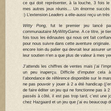
ce qui doit représenter, à la louche, 3 fois 
mes autres jeux réunis… Un énorme succès 
:) L’extension
Leaders
a elle-aussi reçu un très
Witty Pong
, fut le premier jeu lancé par
communautaire
MyWittyGame
. A ce titre, je t
fois tous les édinautes qui nous ont fait confia
pour nous suivre dans cette aventure originale.
encore loin du palier qui devrait leur assurer u
leur soutien n’en a que plus de valeur à mes ye
J’attends les chiffres de ventes mais j’ai l’im
un peu inaperçu. Difficile d’imputer cela
l’abondance de référence disponible sur le marc
ne pas pouvoir y jouer à 2 a été handicap (j’
de faire éditer un jeu qui ne fonctionne pas à 2
passés à côté, il est pas trop tard, c’est une j
chez Hazgaard et un jeu que j’ai eu beaucoup de