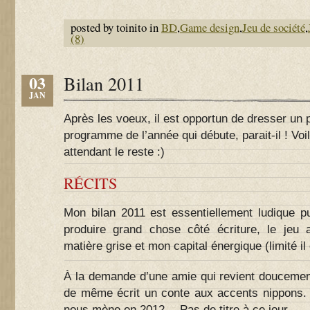
posted by toinito in
BD
,
Game design
,
Jeu de société
,
(8)
03
Bilan 2011
JAN
Après les voeux, il est opportun de dresser un p
programme de l’année qui débute, parait-il ! Voil
attendant le reste :)
RÉCITS
Mon bilan 2011 est essentiellement ludique pu
produire grand chose côté écriture, le jeu
matière grise et mon capital énergique (limité il 
À la demande d’une amie qui revient doucement ve
de même écrit un conte aux accents nippons.
nous mène en 2012… Pas de titre à ce jour…