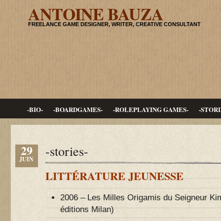
ANTOINE BAUZA
FREELANCE GAME DESIGNER, WRITER, CREATIVE CONSULTANT
-BIO-
-BOARDGAMES-
-ROLEPLAYING GAMES-
-STORI
29
-stories-
JUIN
LITTÉRATURE JEUNESSE
2006 – Les Milles Origamis du Seigneur Kim
éditions Milan)