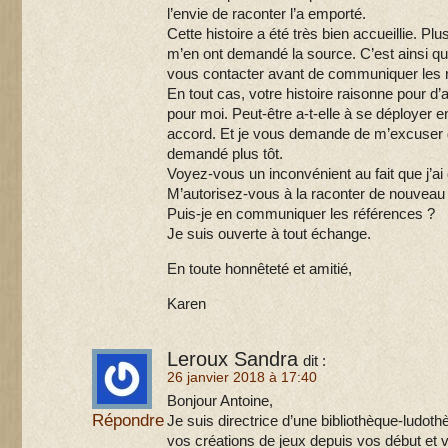
l’envie de raconter l’a emporté.
Cette histoire a été très bien accueillie. 
m’en ont demandé la source. C’est ainsi qu’
vous contacter avant de communiquer les r
En tout cas, votre histoire raisonne pour d
pour moi. Peut-être a-t-elle à se déployer
accord. Et je vous demande de m’excuser d
demandé plus tôt.
Voyez-vous un inconvénient au fait que j’ai 
M’autorisez-vous à la raconter de nouveau
Puis-je en communiquer les références ?
Je suis ouverte à tout échange.
En toute honnêteté et amitié,
Karen
Leroux Sandra
dit :
26 janvier 2018 à 17:40
Bonjour Antoine,
Répondre
Je suis directrice d’une bibliothèque-ludot
vos créations de jeux depuis vos début et 