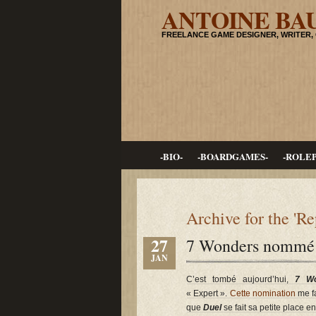
ANTOINE BA
FREELANCE GAME DESIGNER, WRITER,
-BIO-
-BOARDGAMES-
-ROLE
Archive for the 'R
27
7 Wonders nommé 
JAN
C’est tombé aujourd’hui,
7 Wo
« Expert ».
Cette nomination
me fa
que
Duel
se fait sa petite place e