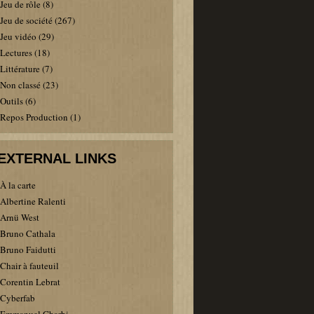
Jeu de rôle
(8)
Jeu de société
(267)
Jeu vidéo
(29)
Lectures
(18)
Littérature
(7)
Non classé
(23)
Outils
(6)
Repos Production
(1)
EXTERNAL LINKS
À la carte
Albertine Ralenti
Arnü West
Bruno Cathala
Bruno Faidutti
Chair à fauteuil
Corentin Lebrat
Cyberfab