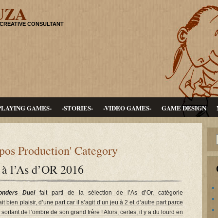
UZA
 CREATIVE CONSULTANT
PLAYING GAMES-
-STORIES-
-VIDEO GAMES-
GAME DESIGN
epos Production' Category
à l’As d’OR 2016
nders Duel
fait parti de la sélection de l’As d’Or, catégorie
it bien plaisir, d’une part car il s’agit d’un jeu à 2 et d’autre part parce
n sortant de l’ombre de son grand frère ! Alors, certes, il y a du lourd en