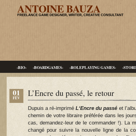
ANTOINE BAUZA
FREELANCE GAME DESIGNER, WRITER, CREATIVE CONSULTANT
-BIO-
-BOARDGAMES-
-ROLEPLAYING GAMES-
-STORI
01
L’Encre du passé, le retour
FÉV
Dupuis a ré-imprimé
L
‘
Encre du passé
et l’alb
chemin de votre libraire préférée dans les jours
cas, demandez-leur de le commander !). La ma
changé pour suivre la nouvelle ligne de la co