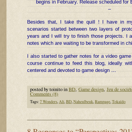
begins in February. Release scheduled for 
–
Besides that, I take the quill ! I have in 
scenarios started between two layers of proto
years and I will try to finish those projects. 
notes which are waiting to be transformed in ch
I also started to gather notes for a video game 
course continue to feed this blog, ideally wit
centered and devoted to game design …
posted by toinito in
BD
,
Game design
,
Jeu de sociét
Comments (8)
Tags:
7 Wonders
,
Ali
,
BD
,
Naheulbeuk
,
Rampage
,
Tokaïdo
8 Responses to “Perspectives 201