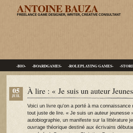
ANTOINE BAUZA
FREELANCE GAME DESIGNER, WRITER, CREATIVE CONSULTANT
-BIO-
-BOARDGAMES-
-ROLEPLAYING GAMES-
-STORI
05
À lire : « Je suis un auteur Jeune
JUIL
Voici un livre qu’on a porté à ma connaissance
tout juste de lire. « Je suis un auteur jeunesse »
autobiographie, un manifeste sur la littérature j
ouvrage théorique destiné aux écrivains débutan