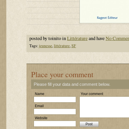
posted by toinito in
Littérature
and have
No Commen
Tags:
jeunesse
,
littérature
,
SF
Place your comment
Please fill your data and comment below.
Name
Your comment
Email
Website