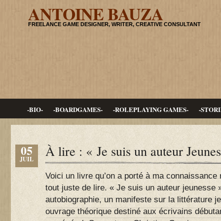
ANTOINE BAUZA
FREELANCE GAME DESIGNER, WRITER, CREATIVE CONSULTANT
-BIO-
-BOARDGAMES-
-ROLEPLAYING GAMES-
-STORI
05
À lire : « Je suis un auteur Jeune
JUIL
Voici un livre qu’on a porté à ma connaissance
tout juste de lire. « Je suis un auteur jeunesse »
autobiographie, un manifeste sur la littérature j
ouvrage théorique destiné aux écrivains débutan