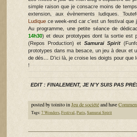
simple raison que je consacre moins de temps 
extension, aux évènements ludiques. Toute
Ludique
ce week-end car c’est un festival que j
Au programme, une petite séance de dédica
14h30
) et deux prototypes dont la sortie est
(Repos Production) et
Samurai Spirit
(Funfo
prototypes dans ma besace, un jeu à deux et u
de dés… D’ici là, je croise les doigts pour que 
!
EDIT : FINALEMENT, JE N’Y SUIS PAS PRÉ
posted by toinito in
Jeu de société
and have
Comment
Tags:
7 Wonders
,
Festival
,
Paris
,
Samurai Spirit