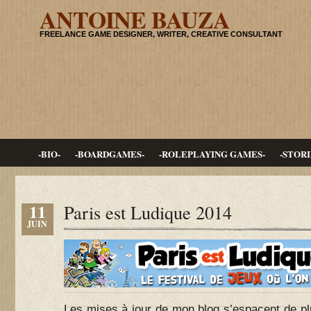
ANTOINE BAUZA
FREELANCE GAME DESIGNER, WRITER, CREATIVE CONSULTANT
-BIO-
-BOARDGAMES-
-ROLEPLAYING GAMES-
-STORI
11
Paris est Ludique 2014
JUIN
Les mises à jour de mon blog s’espacent de pl