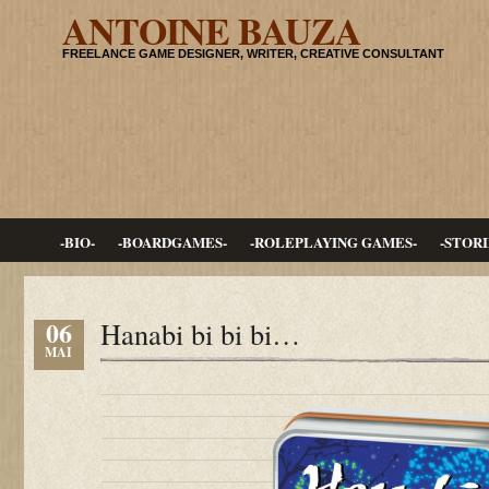
ANTOINE BAUZA
FREELANCE GAME DESIGNER, WRITER, CREATIVE CONSULTANT
-BIO-
-BOARDGAMES-
-ROLEPLAYING GAMES-
-STORI
06
Hanabi bi bi bi…
MAI