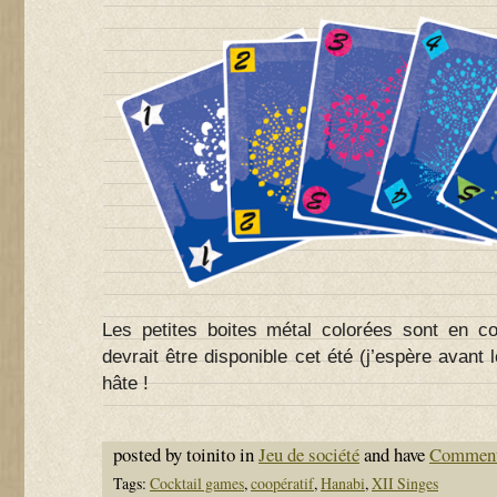
Les petites boites métal colorées sont en co
devrait être disponible cet été (j’espère avant
hâte !
posted by toinito in
Jeu de société
and have
Comment
Tags:
Cocktail games
,
coopératif
,
Hanabi
,
XII Singes