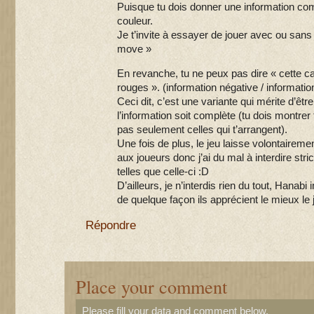
Puisque tu dois donner une information com
couleur.
Je t’invite à essayer de jouer avec ou sans 
move »
En revanche, tu ne peux pas dire « cette car
rouges ». (information négative / informatio
Ceci dit, c’est une variante qui mérite d’êt
l’information soit complète (tu dois montrer
pas seulement celles qui t’arrangent).
Une fois de plus, le jeu laisse volontaire
aux joueurs donc j’ai du mal à interdire str
telles que celle-ci :D
D’ailleurs, je n’interdis rien du tout, Hanabi
de quelque façon ils apprécient le mieux le j
Répondre
Place your comment
Please fill your data and comment below.