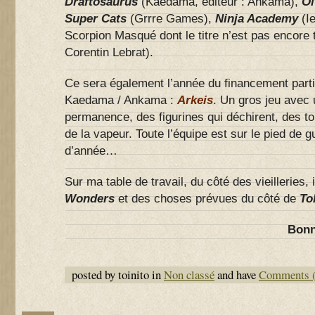
Draftosaurus
(Kaedama, éditeur : Ankama),
Ol
Super Cats
(Grrre Games),
Ninja Academy
(Ie
Scorpion Masqué dont le titre n’est pas encore 
Corentin Lebrat).
Ce sera également l’année du financement partic
Kaedama / Ankama :
Arkeis
. Un gros jeu avec
permanence, des figurines qui déchirent, des to
de la vapeur. Toute l’équipe est sur le pied de 
d’année…
Sur ma table de travail, du côté des vieilleries,
Wonders
et des choses prévues du côté de
To
Bonn
posted by toinito in
Non classé
and have
Comments (