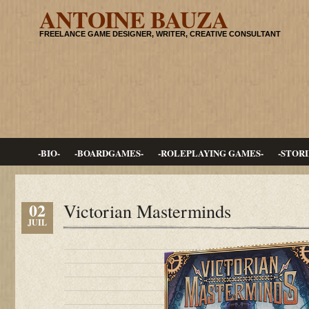
ANTOINE BAUZA
FREELANCE GAME DESIGNER, WRITER, CREATIVE CONSULTANT
-BIO-
-BOARDGAMES-
-ROLEPLAYING GAMES-
-STORI
02
Victorian Masterminds
JUIL