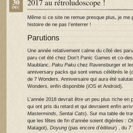
30
2017 au rétroludoscope !
DÉC
Même si ce site ne remue presque plus, je me pl
histoire de ne pas l’enterrer !
Parutions
Une année relativement calme du côté des paru
paru cet été chez Don’t Panic Games et co-des
Maublanc.
Paku Paku
chez Ravensburger et le
anniversary packs qui sont venus célébrés le (
de 7 Wonders. Anniversaire qui aura été salutair
Wonders, enfin disponible (iOS et Android).
L’année 2018 devrait être un peu plus riche en 
qui ont pris du retard et qui devraient enfin arriv
Masterminds
,
Sentai Cats
). Sur ma table de tr
que les fêtes de fin d’année soient digérées :
Ol
Matagot),
Doyung
(pas encore d’éditeur) , du
7 