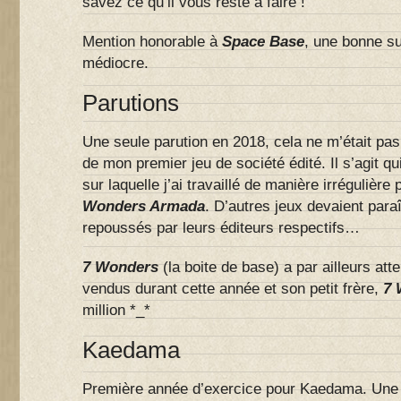
savez ce qu’il vous reste à faire !
Mention honorable à
Space Base
, une bonne su
médiocre.
Parutions
Une seule parution en 2018, cela ne m’était pas
de mon premier jeu de société édité. Il s’agit q
sur laquelle j’ai travaillé de manière irrégulièr
Wonders Armada
. D’autres jeux devaient paraî
repoussés par leurs éditeurs respectifs…
7 Wonders
(la boite de base) a par ailleurs atte
vendus durant cette année et son petit frère,
7 
million *_*
Kaedama
Première année d’exercice pour Kaedama. Une 