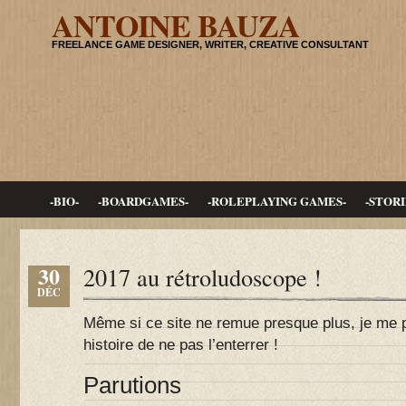
ANTOINE BAUZA
FREELANCE GAME DESIGNER, WRITER, CREATIVE CONSULTANT
-BIO-
-BOARDGAMES-
-ROLEPLAYING GAMES-
-STORI
30
2017 au rétroludoscope !
DÉC
Même si ce site ne remue presque plus, je me pl
histoire de ne pas l’enterrer !
Parutions