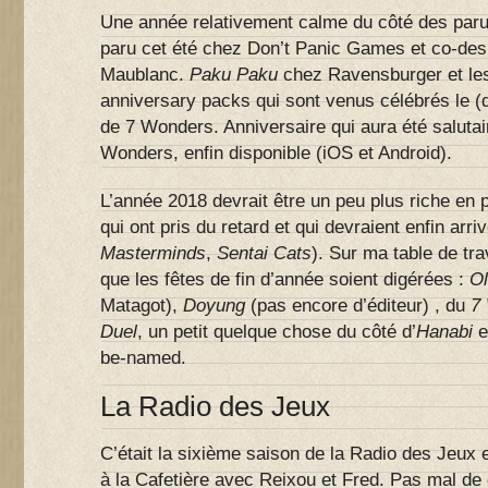
Une année relativement calme du côté des paru
paru cet été chez Don’t Panic Games et co-des
Maublanc.
Paku Paku
chez Ravensburger et le
anniversary packs qui sont venus célébrés le (
de 7 Wonders. Anniversaire qui aura été salutair
Wonders, enfin disponible (iOS et Android).
L’année 2018 devrait être un peu plus riche en 
qui ont pris du retard et qui devraient enfin arriv
Masterminds
,
Sentai Cats
). Sur ma table de tr
que les fêtes de fin d’année soient digérées :
Ol
Matagot),
Doyung
(pas encore d’éditeur) , du
7 
Duel
, un petit quelque chose du côté d’
Hanabi
e
be-named.
La Radio des Jeux
C’était la sixième saison de la Radio des Jeux 
à la Cafetière avec Reixou et Fred. Pas mal de