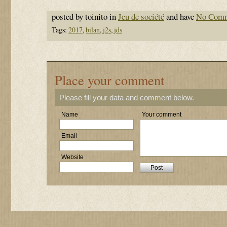
posted by toinito in
Jeu de société
and have
No Com
Tags:
2017
,
bilan
,
j2s
,
jds
Place your comment
Please fill your data and comment below.
Name
Your comment
Email
Website