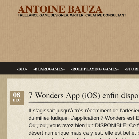
ANTOINE BAUZA
FREELANCE GAME DESIGNER, WRITER, CREATIVE CONSULTANT
-BIO-
-BOARDGAMES-
-ROLEPLAYING GAMES-
-STORI
08
7 Wonders App (iOS) enfin dispo
DÉC
Il s’agissait jusqu’à très récemment de l’arlés
du milieu ludique. L’application 7 Wonders est 
Oui, oui, vous avez bien lu : DISPONIBLE. Ce f
désert numérique mais ça y est, elle est bel et