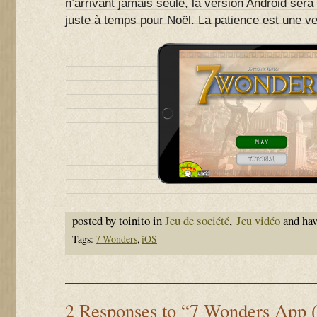
n’arrivant jamais seule, la version Android sera 
juste à temps pour Noël. La patience est une v
posted by toinito in
Jeu de société
,
Jeu vidéo
and ha
Tags:
7 Wonders
,
iOS
2 Responses to “7 Wonders App (