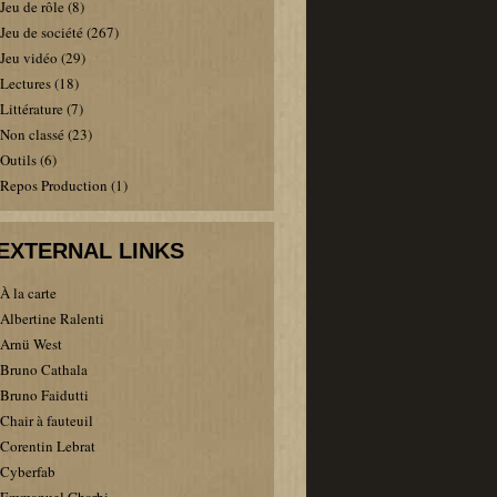
Jeu de rôle
(8)
Jeu de société
(267)
Jeu vidéo
(29)
Lectures
(18)
Littérature
(7)
Non classé
(23)
Outils
(6)
Repos Production
(1)
EXTERNAL LINKS
À la carte
Albertine Ralenti
Arnü West
Bruno Cathala
Bruno Faidutti
Chair à fauteuil
Corentin Lebrat
Cyberfab