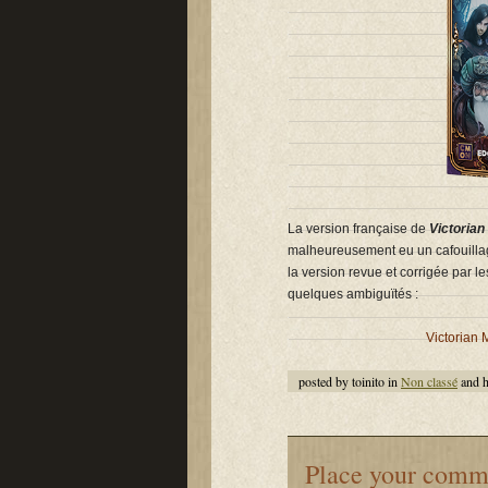
La version française de
Victoria
malheureusement eu un cafouillage 
la version revue et corrigée par le
quelques ambiguïtés :
Victorian 
posted by toinito in
Non classé
and 
Place your comm