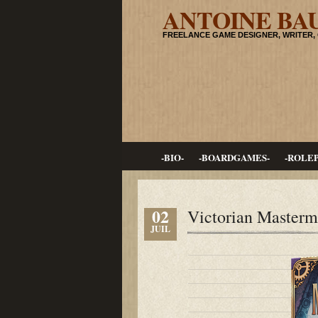
ANTOINE BA
FREELANCE GAME DESIGNER, WRITER,
-BIO-
-BOARDGAMES-
-ROLE
02
Victorian Masterm
JUIL