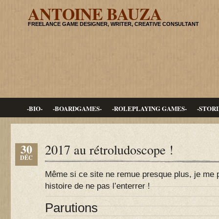
ANTOINE BAUZA
FREELANCE GAME DESIGNER, WRITER, CREATIVE CONSULTANT
-BIO-
-BOARDGAMES-
-ROLEPLAYING GAMES-
-STORI
30
2017 au rétroludoscope !
DÉC
Même si ce site ne remue presque plus, je me pl
histoire de ne pas l’enterrer !
Parutions