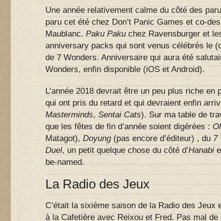
Une année relativement calme du côté des paru
paru cet été chez Don’t Panic Games et co-des
Maublanc.
Paku Paku
chez Ravensburger et le
anniversary packs qui sont venus célébrés le (
de 7 Wonders. Anniversaire qui aura été salutair
Wonders, enfin disponible (iOS et Android).
L’année 2018 devrait être un peu plus riche en 
qui ont pris du retard et qui devraient enfin arriv
Masterminds
,
Sentai Cats
). Sur ma table de tr
que les fêtes de fin d’année soient digérées :
Ol
Matagot),
Doyung
(pas encore d’éditeur) , du
7 
Duel
, un petit quelque chose du côté d’
Hanabi
e
be-named.
La Radio des Jeux
C’était la sixième saison de la Radio des Jeux 
à la Cafetière avec Reixou et Fred. Pas mal de