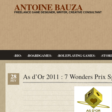
ANTOINE BAUZA
FREELANCE GAME DESIGNER, WRITER, CREATIVE CONSULTANT
-BIO-
-BOARDGAMES-
-ROLEPLAYING GAMES-
-STORI
28
As d’Or 2011 : 7 Wonders Prix S
FÉV