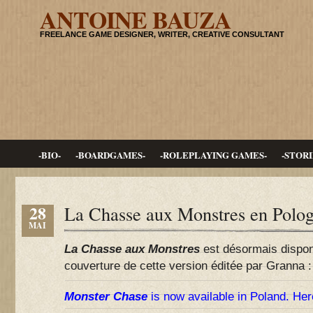
ANTOINE BAUZA
FREELANCE GAME DESIGNER, WRITER, CREATIVE CONSULTANT
-BIO-
-BOARDGAMES-
-ROLEPLAYING GAMES-
-STORI
28
La Chasse aux Monstres en Polo
MAI
La Chasse aux Monstres
est désormais disponi
couverture de cette version éditée par Granna :
Monster Chase
is now available in Poland. Here