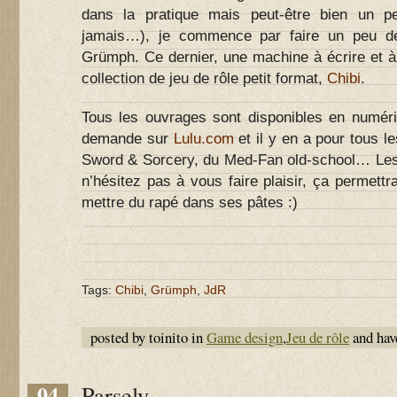
dans la pratique mais peut-être bien un peu
jamais…), je commence par faire un peu d
Grümph. Ce dernier, une machine à écrire et à i
collection de jeu de rôle petit format,
Chibi
.
Tous les ouvrages sont disponibles en numér
demande sur
Lulu.com
et il y en a pour tous l
Sword & Sorcery, du Med-Fan old-school… Les 
n’hésitez pas à vous faire plaisir, ça permettr
mettre du rapé dans ses pâtes :)
Tags:
Chibi
,
Grümph
,
JdR
posted by toinito in
Game design
,
Jeu de rôle
and ha
04
Parsely