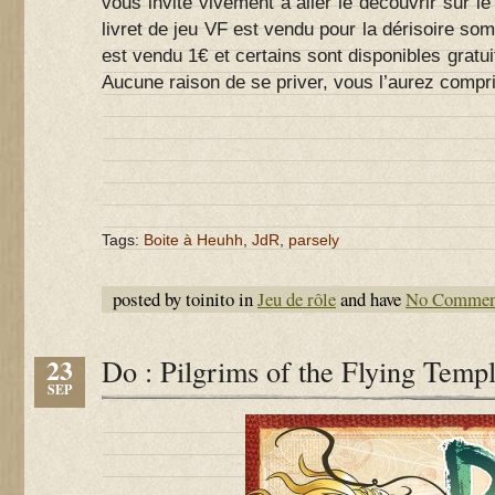
vous invite vivement à aller le découvrir sur le
livret de jeu VF est vendu pour la dérisoire s
est vendu 1€ et certains sont disponibles gratu
Aucune raison de se priver, vous l’aurez compri
Tags:
Boite à Heuhh
,
JdR
,
parsely
posted by toinito in
Jeu de rôle
and have
No Commen
23
Do : Pilgrims of the Flying Temp
SEP