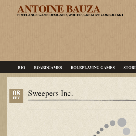
ANTOINE BAUZA
FREELANCE GAME DESIGNER, WRITER, CREATIVE CONSULTANT
-BIO-
-BOARDGAMES-
-ROLEPLAYING GAMES-
-STORI
08
Sweepers Inc.
FÉV