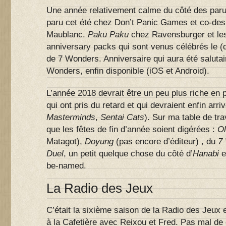
Une année relativement calme du côté des paru
paru cet été chez Don’t Panic Games et co-des
Maublanc.
Paku Paku
chez Ravensburger et le
anniversary packs qui sont venus célébrés le (
de 7 Wonders. Anniversaire qui aura été salutair
Wonders, enfin disponible (iOS et Android).
L’année 2018 devrait être un peu plus riche en 
qui ont pris du retard et qui devraient enfin arriv
Masterminds
,
Sentai Cats
). Sur ma table de tr
que les fêtes de fin d’année soient digérées :
Ol
Matagot),
Doyung
(pas encore d’éditeur) , du
7 
Duel
, un petit quelque chose du côté d’
Hanabi
e
be-named.
La Radio des Jeux
C’était la sixième saison de la Radio des Jeux 
à la Cafetière avec Reixou et Fred. Pas mal de