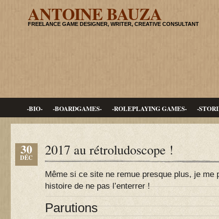
ANTOINE BAUZA
FREELANCE GAME DESIGNER, WRITER, CREATIVE CONSULTANT
-BIO-
-BOARDGAMES-
-ROLEPLAYING GAMES-
-STORI
30
2017 au rétroludoscope !
DÉC
Même si ce site ne remue presque plus, je me pl
histoire de ne pas l’enterrer !
Parutions