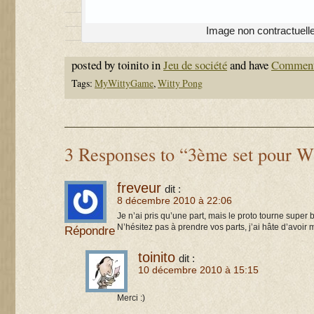
Image non contractuell
posted by toinito in
Jeu de société
and have
Comment
Tags:
MyWittyGame
,
Witty Pong
3 Responses to “3ème set pour W
freveur
dit :
8 décembre 2010 à 22:06
Je n’ai pris qu’une part, mais le proto tourne super b
N’hésitez pas à prendre vos parts, j’ai hâte d’avoir
Répondre
toinito
dit :
10 décembre 2010 à 15:15
Merci :)