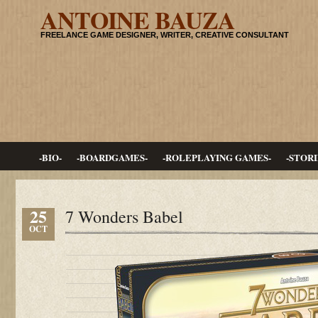
ANTOINE BAUZA
FREELANCE GAME DESIGNER, WRITER, CREATIVE CONSULTANT
-BIO-
-BOARDGAMES-
-ROLEPLAYING GAMES-
-STORI
25
7 Wonders Babel
OCT