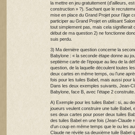
la mettre en jeu gratuitement (d’ailleurs, 
construction » ?). Sachant que le recruteme
mise en place du Grand Projet pour l’âge 
participer au Grand Projet en utilisant Sal
tout simplement pas, mais cela signifierait q
début de ma question 2) ne fonctionne don
suis perdu.
3) Ma dernière question concerne la secon
Babylone : « la seconde étape donne au joueu
septième carte de l’époque au lieu de la déf
question, de la laquelle découlent toutes les 
deux cartes en même temps, ou l’une après 
fois pour les tuiles Babel, mais aussi pour l
Dans les deux exemples suivants, Jean-Cl
Babylone, face B, avec l’étape 2 construite.
A) Exemple pour les tuiles Babel : si, au de
joueurs veulent construire une tuile Babel,
ses deux cartes pour poser deux tuiles Bab
des tuiles Babel en une fois (Jean-Claude r
d’un coup en même temps que le ou les aut
Claude ne révèle sa deuxième tuile Babel q