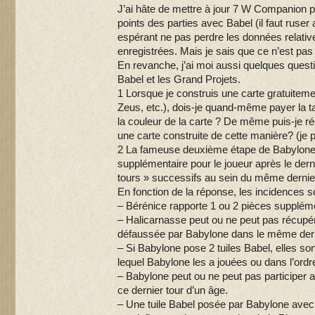
J’ai hâte de mettre à jour 7 W Companion p
points des parties avec Babel (il faut ruser 
espérant ne pas perdre les données relativ
enregistrées. Mais je sais que ce n’est pas 
En revanche, j’ai moi aussi quelques quest
Babel et les Grand Projets.
1 Lorsque je construis une carte gratuitem
Zeus, etc.), dois-je quand-même payer la ta
la couleur de la carte ? De même puis-je r
une carte construite de cette manière? (je 
2 La fameuse deuxième étape de Babylone B
supplémentaire pour le joueur après le derni
tours » successifs au sein du même dernier
En fonction de la réponse, les incidences so
– Bérénice rapporte 1 ou 2 pièces supplém
– Halicarnasse peut ou ne peut pas récupé
défaussée par Babylone dans le même dern
– Si Babylone pose 2 tuiles Babel, elles so
lequel Babylone les a jouées ou dans l’ord
– Babylone peut ou ne peut pas participer a
ce dernier tour d’un âge.
– Une tuile Babel posée par Babylone avec