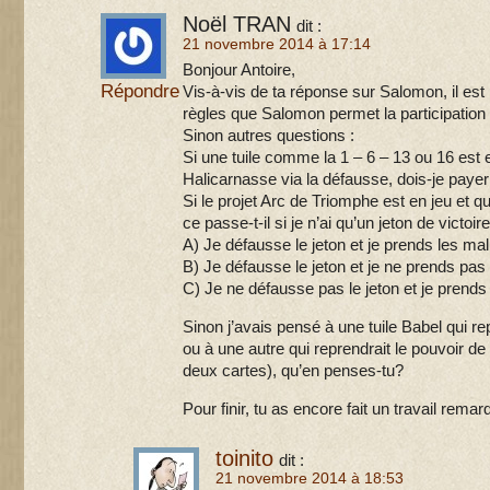
Noël TRAN
dit :
21 novembre 2014 à 17:14
Bonjour Antoire,
Répondre
Vis-à-vis de ta réponse sur Salomon, il est
règles que Salomon permet la participation 
Sinon autres questions :
Si une tuile comme la 1 – 6 – 13 ou 16 est e
Halicarnasse via la défausse, dois-je payer
Si le projet Arc de Triomphe est en jeu et q
ce passe-t-il si je n’ai qu’un jeton de victoir
A) Je défausse le jeton et je prends les ma
B) Je défausse le jeton et je ne prends pas
C) Je ne défausse pas le jeton et je prends
Sinon j’avais pensé à une tuile Babel qui re
ou à une autre qui reprendrait le pouvoir de
deux cartes), qu’en penses-tu?
Pour finir, tu as encore fait un travail rema
toinito
dit :
21 novembre 2014 à 18:53