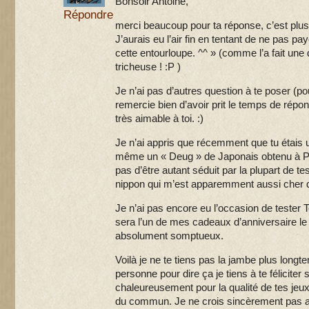
Bonsoir Antoine,
Répondre
merci beaucoup pour ta réponse, c’est plu
J’aurais eu l’air fin en tentant de ne pas pa
cette entourloupe. ^^ » (comme l’a fait une 
tricheuse ! :P )
Je n’ai pas d’autres question à te poser (p
remercie bien d’avoir prit le temps de répo
très aimable à toi. :)
Je n’ai appris que récemment que tu étais u
même un « Deug » de Japonais obtenu à Pa
pas d’être autant séduit par la plupart de t
nippon qui m’est apparemment aussi cher qu
Je n’ai pas encore eu l’occasion de tester
sera l’un de mes cadeaux d’anniversaire le m
absolument somptueux.
Voilà je ne te tiens pas la jambe plus long
personne pour dire ça je tiens à te féliciter
chaleureusement pour la qualité de tes jeux 
du commun. Je ne crois sincèrement pas av