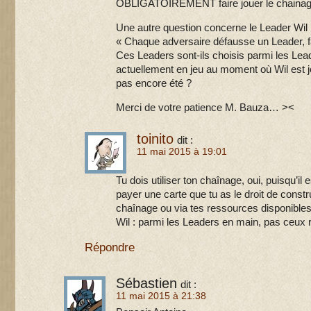
OBLIGATOIREMENT faire jouer le chainag
Une autre question concerne le Leader Wil 
« Chaque adversaire défausse un Leader, 
Ces Leaders sont-ils choisis parmi les Lea
actuellement en jeu au moment où Wil est j
pas encore été ?
Merci de votre patience M. Bauza… ><
toinito
dit :
11 mai 2015 à 19:01
Tu dois utiliser ton chaînage, oui, puisqu’il
payer une carte que tu as le droit de constr
chaînage ou via tes ressources disponibles
Wil : parmi les Leaders en main, pas ceux r
Répondre
Sébastien
dit :
11 mai 2015 à 21:38