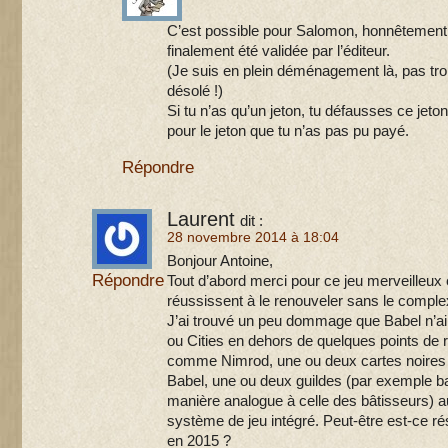
C’est possible pour Salomon, honnêtement j
finalement été validée par l’éditeur.
(Je suis en plein déménagement là, pas trop
désolé !)
Si tu n’as qu’un jeton, tu défausses ce jeto
pour le jeton que tu n’as pas pu payé.
Répondre
Laurent
dit :
28 novembre 2014 à 18:04
Bonjour Antoine,
Répondre
Tout d’abord merci pour ce jeu merveilleux 
réussissent à le renouveler sans le complexi
J’ai trouvé un peu dommage que Babel n’a
ou Cities en dehors de quelques points de r
comme Nimrod, une ou deux cartes noires 
Babel, une ou deux guildes (par exemple ba
manière analogue à celle des bâtisseurs) aur
système de jeu intégré. Peut-être est-ce 
en 2015 ?