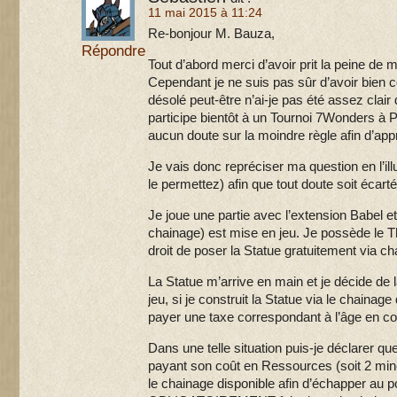
11 mai 2015 à 11:24
Re-bonjour M. Bauza,
Répondre
Tout d’abord merci d’avoir prit la peine de 
Cependant je ne suis pas sûr d’avoir bien 
désolé peut-être n’ai-je pas été assez cla
participe bientôt à un Tournoi 7Wonders à P
aucun doute sur la moindre règle afin d’ap
Je vais donc repréciser ma question en l’il
le permettez) afin que tout doute soit écarté
Je joue une partie avec l’extension Babel et
chainage) est mise en jeu. Je possède le 
droit de poser la Statue gratuitement via ch
La Statue m’arrive en main et je décide de l
jeu, si je construit la Statue via le chainag
payer une taxe correspondant à l’âge en 
Dans une telle situation puis-je déclarer qu
payant son coût en Ressources (soit 2 mine
le chainage disponible afin d’échapper au po