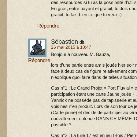
des ressources si tu as la possibilité d’util
En gros, entre payant et gratuit, tu dois chois
gratuit, tu fais bien ce que tu veux :)
Répondre
Sébastien
dit :
26 mai 2015 à 10:47
Bonjour à nouveau M. Bauza,
Répondre
lors d’une partie entre amis jouée hier so
face à deux cas de figure relativement com
n’explique quoi faire dans de telles situation
Cas n°1 : Le Grand Projet « Port Fluvial » e
participation étant une carte Jaune jouée + 2
Yannick ne possède pas de tapisserie et a
voisines n’en produit. Lors de son tour de 
(Carte jaune) et décide de participer au Gr
nouvellement obtenue DANS CE MÊME TOU
possible ?
Cas n°2 : La tuile 17 est en jeu (Bois / Pier