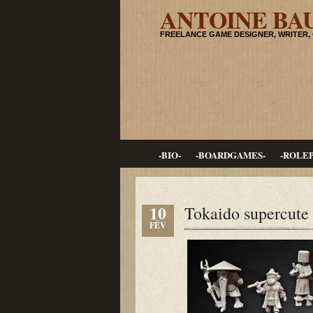
ANTOINE BA
FREELANCE GAME DESIGNER, WRITER,
-BIO-
-BOARDGAMES-
-ROLE
10
Tokaido supercute
FÉV