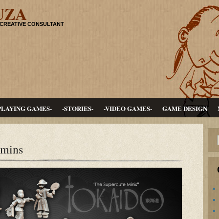
UZA
 CREATIVE CONSULTANT
PLAYING GAMES-
-STORIES-
-VIDEO GAMES-
GAME DESIGN
 mins