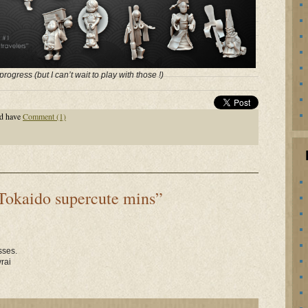
rogress (but I can’t wait to play with those !)
d have
Comment (1)
Tokaido supercute mins”
sses.
vrai