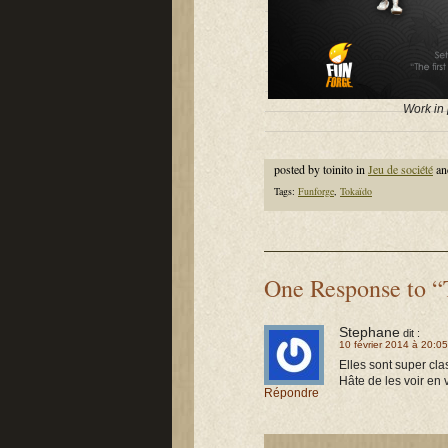
Work in p
posted by toinito in
Jeu de société
an
Tags:
Funforge
,
Tokaïdo
One Response to “
Stephane
dit :
10 février 2014 à 20:05
Elles sont super cla
Hâte de les voir en 
Répondre