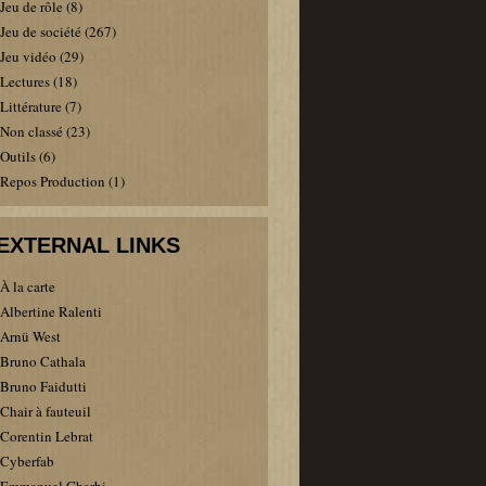
Jeu de rôle
(8)
Jeu de société
(267)
Jeu vidéo
(29)
Lectures
(18)
Littérature
(7)
Non classé
(23)
Outils
(6)
Repos Production
(1)
EXTERNAL LINKS
À la carte
Albertine Ralenti
Arnü West
Bruno Cathala
Bruno Faidutti
Chair à fauteuil
Corentin Lebrat
Cyberfab