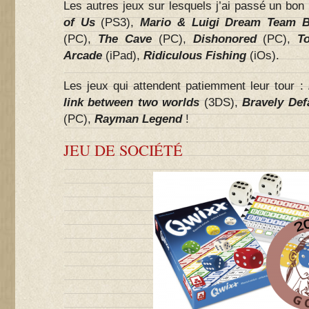
Les autres jeux sur lesquels j’ai passé un bo
of Us
(PS3),
Mario & Luigi Dream Team B
(PC),
The Cave
(PC),
Dishonored
(PC),
T
Arcade
(iPad),
Ridiculous Fishing
(iOs).
Les jeux qui attendent patiemment leur tour :
link between two worlds
(3DS),
Bravely Def
(PC),
Rayman Legend
!
JEU DE SOCIÉTÉ