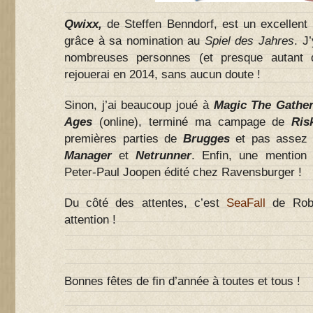
Qwixx,
de Steffen Benndorf, est un excellent p
grâce à sa nomination au
Spiel des Jahres
. J
nombreuses personnes (et presque autant d
rejouerai en 2014, sans aucun doute !
Sinon, j’ai beaucoup joué à
Magic The Gather
Ages
(online), terminé ma campage de
Ris
premières parties de
Brugges
et pas assez
Manager
et
Netrunner
. Enfin, une mention
Peter-Paul Joopen édité chez Ravensburger !
Du côté des attentes, c’est
SeaFall
de Rob 
attention !
Bonnes fêtes de fin d’année à toutes et tous !