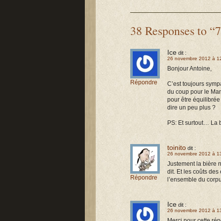
38 Responses to “
Ice
dit :
26 novembre 2012 à 1
Bonjour Antoine,
Répondre
C’est toujours sympa
du coup pour le Man
pour être équilibré
dire un peu plus ?
PS: Et surtout… La b
toinito
dit :
26 novembre 2012 à 1
Justement la bière n
dit. Et les coûts de
Répondre
l’ensemble du corpus
Ice
dit :
26 novembre 2012 à 1
Merci pour cette rép