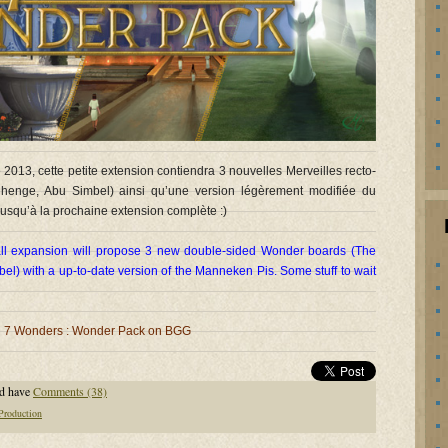
2013, cette petite extension contiendra 3 nouvelles Merveilles recto-
nhenge, Abu Simbel) ainsi qu’une version légèrement modifiée du
usqu’à la prochaine extension complète :)
all expansion will propose 3 new double-sided Wonder boards (The
l) with a up-to-date version of the Manneken Pis. Some stuff to wait
7 Wonders : Wonder Pack on BGG
d have
Comments (38)
Production