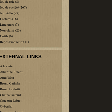
Jeu de rôle
(8)
Jeu de société
(267)
Jeu vidéo
(29)
Lectures
(18)
Littérature
(7)
Non classé
(23)
Outils
(6)
Repos Production
(1)
EXTERNAL LINKS
À la carte
Albertine Ralenti
Arnü West
Bruno Cathala
Bruno Faidutti
Chair à fauteuil
Corentin Lebrat
Cyberfab