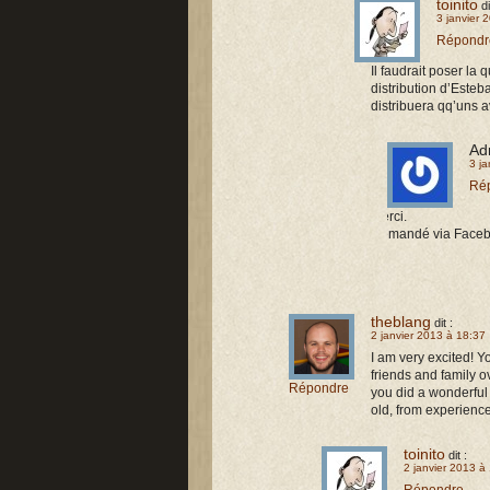
toinito
di
3 janvier 
Répondr
Il faudrait poser la
distribution d’Este
distribuera qq’uns
Ad
3 j
Ré
Merci.
Demandé via Faceb
theblang
dit :
2 janvier 2013 à 18:37
I am very excited! Y
friends and family o
Répondre
you did a wonderful
old, from experienc
toinito
dit :
2 janvier 2013 à