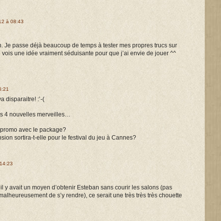
12 à 08:43
 Je passe déjà beaucoup de temps à tester mes propres trucs sur
je vois une idée vraiment séduisante pour que j’ai envie de jouer ^^
6:21
 disparaitre! :’-(
s 4 nouvelles merveilles…
n promo avec le package?
sion sortira-t-elle pour le festival du jeu à Cannes?
 14:23
 y avait un moyen d’obtenir Esteban sans courir les salons (pas
alheureusement de s’y rendre), ce serait une très très très chouette