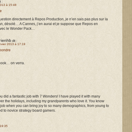
t :
2013 à 15:48
e
 question directement à Repos Production, je n’en sais pas plus sur la
ban, désolé… A Cannes, j’en aurai et je suppose que Repos en
 avec le Wonder Pack…
rienhb
dit :
anvier 2013 à 17:19
pondre
ook… on verra.
ou did a fantastic job with 7 Wonders! I have played it with many
ver the holidays, including my grandparents who love it. You know
 job when you can bring joy to so many demographics, from young to
ed to novice strategy board gamers.
 19:35