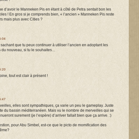
e d’avoir le Manneken Pis en étant à côté de Petra sentait bon les
aciles ! En gros si je comprends bien, « l’ancien » Manneken Pis reste
s mais plus avec Cities ?
5:04
 sachant que tu peux continuer à utiliser l’ancien en adoptant les
s du nouveau, si tu le souhaites…
5:20
ne, tout est clair à présent !
5:47
erveilles, elles sont sympathiques, ça varie un peu le gameplay. Juste
 du bassin méditerranéen. Mais vu le nombre de merveilles qui se
inueront surement (je l’espère) d’arriver fallait bien que ça arrive. :)
estion, pour Abu Simbel, est-ce que le picto de momification des
 même?