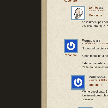
Répondre
toinito
dit :
18 décembre 20
Répondre
Absolument pas non.
7W, il faudrait que 
François
dit :
27 décembre 2012 à 1
Nooooon! La bière va
Répondre
Sinon merci pour ce
Esteban sera-t-il e
Cette nouvelle exten
Adrienhb
dit :
3 janvier 2013 à
Répondre
Même question… S’il
forcément possible m
nouvelle.