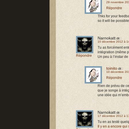
29 novembre 20
Répondre
Thks for your feedb
so it will be possible
Narnokatt
dit :
10 décembre 2012 à 1
Tu as forcément ent
intégration (même pa
Répondre
Un peu à l’instar de
toinito
dit :
10 décembre 20
Répondre
Rien de prévu de ce 
que je songe à intèg
une idée qui m’emba
Narnokatt
dit :
17 décembre 2012 à 1
Tu en as testé quel
Il y en a encore qui