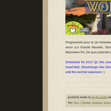
Programmée pour le 1er trimestre 
verso (La Grande Muraille, Sto
Manneken Pis. De quoi patienter j
Scheduled for 2013 Q1, this sm
Great Wall, Stonehenge, Abu Simbe
until the next full expansion :)
posted by toinito in
Jeu de société
an
Tags:
2013
,
7 Wonders
,
Extension
,
Repos 