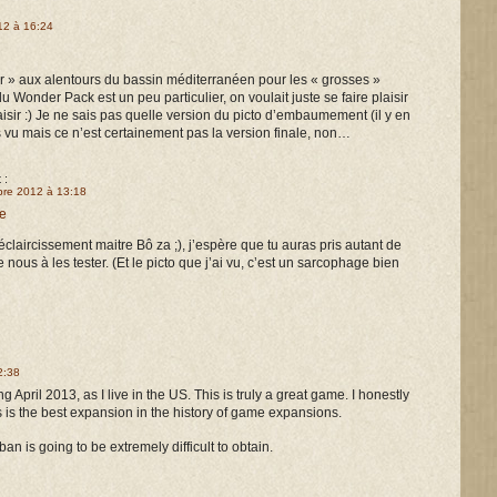
12 à 16:24
er » aux alentours du bassin méditerranéen pour les « grosses »
u Wonder Pack est un peu particulier, on voulait juste se faire plaisir
aisir :) Je ne sais pas quelle version du picto d’embaumement (il y en
s vu mais ce n’est certainement pas la version finale, non…
t :
re 2012 à 13:18
e
éclaircissement maitre Bô za ;), j’espère que tu auras pris autant de
ue nous à les tester. (Et le picto que j’ai vu, c’est un sarcophage bien
2:38
g April 2013, as I live in the US. This is truly a great game. I honestly
 is the best expansion in the history of game expansions.
an is going to be extremely difficult to obtain.