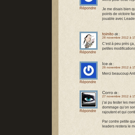
Répondre
Je me disais bien qu
points de victoire f
jouable avec Leader
toinito
dit :
26 novembre 2012 à 1
C’est à peu près ça,
petites modification
Répondre
Ice
dit :
26 novembre 2012 à 1
Merci beaucoup Antoi
Répondre
Corro
dit :
27 novembre 2012 à 1
j’ai pu tester les m
dommage qu’on sorte
Répondre
rajoutent et qui cont
Par contre petite qu
leaders restera le