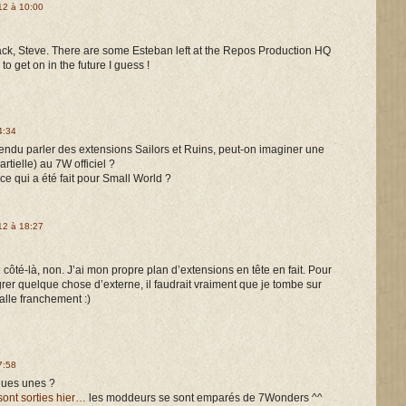
12 à 10:00
ack, Steve. There are some Esteban left at the Repos Production HQ
 to get on in the future I guess !
4:34
endu parler des extensions Sailors et Ruins, peut-on imaginer une
rtielle) au 7W officiel ?
 ce qui a été fait pour Small World ?
12 à 18:27
côté-là, non. J’ai mon propre plan d’extensions en tête en fait. Pour
rer quelque chose d’externe, il faudrait vraiment que je tombe sur
lle franchement :)
7:58
ques unes ?
 sont sorties hier…
les moddeurs se sont emparés de 7Wonders ^^