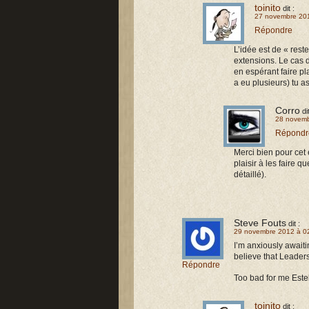
toinito
dit :
27 novembre 20
Répondre
L’idée est de « rest
extensions. Le cas d
en espérant faire pl
a eu plusieurs) tu a
Corro
di
28 novemb
Répondr
Merci bien pour cet 
plaisir à les faire q
détaillé).
Steve Fouts
dit :
29 novembre 2012 à 0
I’m anxiously awaitin
believe that Leaders
Répondre
Too bad for me Esteb
toinito
dit :