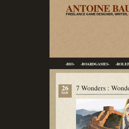
ANTOINE BA
FREELANCE GAME DESIGNER, WRITER,
-BIO-
-BOARDGAMES-
-ROLE
26
7 Wonders : Wond
NOV