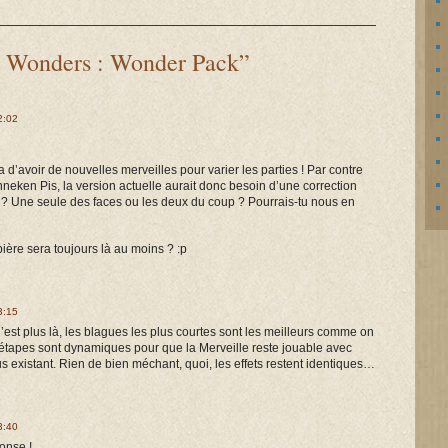
7 Wonders : Wonder Pack”
2:02
 d’avoir de nouvelles merveilles pour varier les parties ! Par contre
neken Pis, la version actuelle aurait donc besoin d’une correction
e ? Une seule des faces ou les deux du coup ? Pourrais-tu nous en
ière sera toujours là au moins ? :p
3:15
’est plus là, les blagues les plus courtes sont les meilleurs comme on
s étapes sont dynamiques pour que la Merveille reste jouable avec
 existant. Rien de bien méchant, quoi, les effets restent identiques…
3:40
onse !