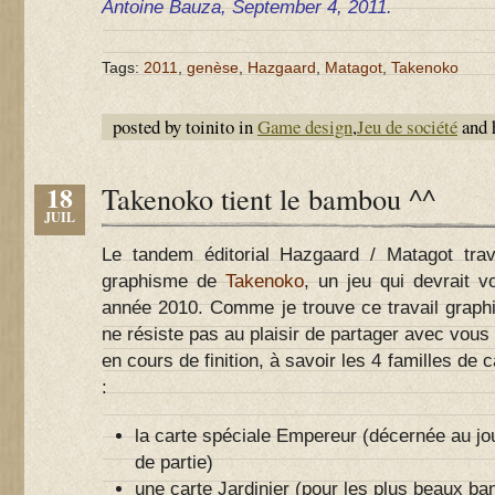
Antoine Bauza, September 4, 2011.
Tags:
2011
,
genèse
,
Hazgaard
,
Matagot
,
Takenoko
posted by toinito in
Game design
,
Jeu de société
and 
18
Takenoko tient le bambou ^^
JUIL
Le tandem éditorial Hazgaard / Matagot trava
graphisme de
Takenoko
, un jeu qui devrait vo
année 2010. Comme je trouve ce travail graphi
ne résiste pas au plaisir de partager avec vou
en cours de finition, à savoir les 4 familles de 
:
la carte spéciale Empereur (décernée au jou
de partie)
une carte Jardinier (pour les plus beaux b