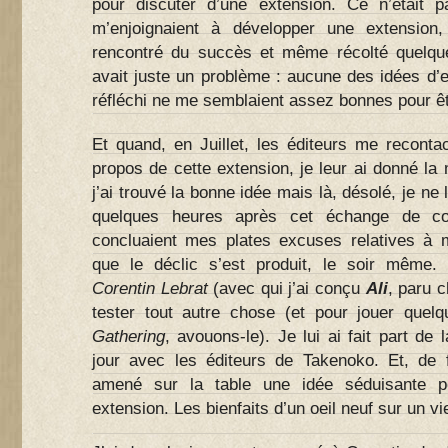
pour discuter d’une extension. Ce n’était p
m’enjoignaient à développer une extension
rencontré du succès et même récolté quelque
avait juste un problème : aucune des idées d’e
réfléchi ne me semblaient assez bonnes pour ê
Et quand, en Juillet, les éditeurs me reconta
propos de cette extension, je leur ai donné l
j’ai trouvé la bonne idée mais là, désolé, je ne l
quelques heures après cet échange de cou
concluaient mes plates excuses relatives à m
que le déclic s’est produit, le soir même.
Corentin Lebrat
(avec qui j’ai conçu
Ali
, paru 
tester tout autre chose (et pour jouer quel
Gathering
, avouons-le). Je lui ai fait part de
jour avec les éditeurs de Takenoko. Et, de f
amené sur la table une idée séduisante p
extension. Les bienfaits d’un oeil neuf sur un v