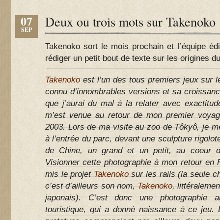
07
Deux ou trois mots sur Takenoko
SEP
Takenoko sort le mois prochain et l’équipe éd
rédiger un petit bout de texte sur les origines du
Takenoko
est l’un des tous premiers jeux sur les
connu d’innombrables versions et sa croissanc
que j’aurai du mal à la relater avec exactitude
m’est venue au retour de mon premier voya
2003. Lors de ma visite au zoo de Tôkyô, je me
à l’entrée du parc, devant une sculpture rigolo
de Chine, un grand et un petit, au coeur 
Visionner cette photographie à mon retour en F
mis le projet
Takenoko
sur les rails (la seule 
c’est d’ailleurs son nom,
Takenoko
, littéralem
japonais). C’est donc une photographie an
touristique, qui a donné naissance à ce jeu.