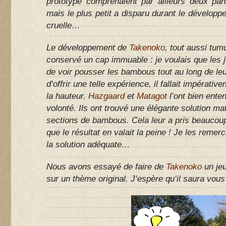
prototype comprenaient par ailleurs deux pan
mais le plus petit a disparu durant le développ
cruelle…
Le développement de
Takenoko
, tout aussi tumu
conservé un cap immuable : je voulais que les j
de voir pousser les bambous tout au long de leu
d’offrir une telle expérience, il fallait impérativ
la hauteur.
Hazgaard
et
Matagot
l’ont bien ente
volonté. Ils ont trouvé une élégante solution ma
sections de bambous. Cela leur a pris beaucou
que le résultat en valait la peine ! Je les remerc
la solution adéquate…
Nous avons essayé de faire de
Takenoko
un jeu
sur un thème original. J’espère qu’il saura vou