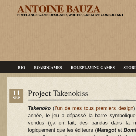
ANTOINE BAUZA
FREELANCE GAME DESIGNER, WRITER, CREATIVE CONSULTANT
-BIO-
-BOARDGAMES-
-ROLEPLAYING GAMES-
-STORI
11
Project Takenokiss
SEP
Takenoko
(
l’un de mes tous premiers design
)
année, le jeu a dépassé la barre symboliqu
vendus (ça en fait, des pandas dans la na
logiquement que les éditeurs (
Matagot
et
Bom