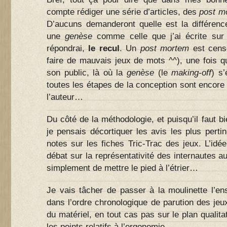
compte rédiger une série d’articles, des
post m
D’aucuns demanderont quelle est la différen
une
genèse
comme celle que j’ai écrite sur
répondrai,
le recul
. Un
post mortem
est censé
faire de mauvais jeux de mots ^^), une fois q
son public, là où la
genèse
(le
making-off
) s’
toutes les étapes de la conception sont encore 
l’auteur…
Du côté de la méthodologie, et puisqu’il faut b
je pensais décortiquer les avis les plus pertin
notes sur les fiches Tric-Trac des jeux. L’idée
débat sur la représentativité des internautes a
simplement de mettre le pied à l’étrier…
Je vais tâcher de passer à la moulinette l’e
dans l’ordre chronologique de parution des jeux
du matériel, en tout cas pas sur le plan qualita
les points relatifs à l’ergonomie …