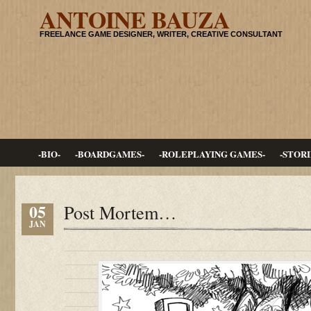
ANTOINE BAUZA
FREELANCE GAME DESIGNER, WRITER, CREATIVE CONSULTANT
-BIO-
-BOARDGAMES-
-ROLEPLAYING GAMES-
-STORI
05
Post Mortem…
JAN