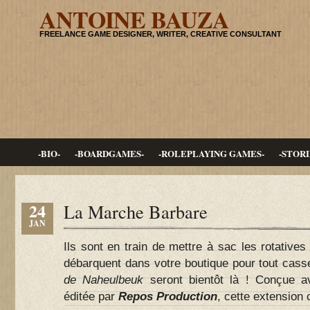
ANTOINE BAUZA
FREELANCE GAME DESIGNER, WRITER, CREATIVE CONSULTANT
-BIO-
-BOARDGAMES-
-ROLEPLAYING GAMES-
-STORI
24
La Marche Barbare
JAN
Ils sont en train de mettre à sac les rotatives 
débarquent dans votre boutique pour tout cas
de Naheulbeuk
seront bientôt là ! Conçue 
éditée par
Repos Production
, cette extension 