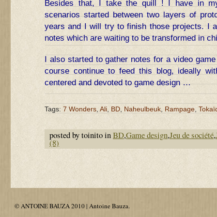
Besides that, I take the quill ! I have in 
scenarios started between two layers of proto
years and I will try to finish those projects. 
notes which are waiting to be transformed in ch
I also started to gather notes for a video game 
course continue to feed this blog, ideally wit
centered and devoted to game design …
Tags:
7 Wonders
,
Ali
,
BD
,
Naheulbeuk
,
Rampage
,
Tokaï
posted by toinito in
BD
,
Game design
,
Jeu de société
,
(8)
© ANTOINE BAUZA 2010 | Antoine Bauza.