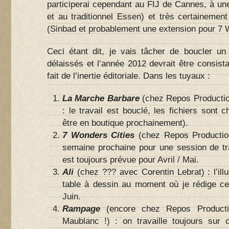
participerai cependant au FIJ de Cannes, à un
et au traditionnel Essen) et très certainemen
(Sinbad et probablement une extension pour 7 
Ceci étant dit, je vais tâcher de boucler u
délaissés et l’année 2012 devrait être consista
fait de l’inertie éditoriale. Dans les tuyaux :
La Marche Barbare
(chez Repos Productio
: le travail est bouclé, les fichiers sont c
être en boutique prochainement).
7 Wonders Cities
(chez Repos Production
semaine prochaine pour une session de tra
est toujours prévue pour Avril / Mai.
Ali
(chez ??? avec Corentin Lebrat) : l’ill
table à dessin au moment où je rédige cet
Juin.
Rampage
(encore chez Repos Producti
Maublanc !) : on travaille toujours sur c