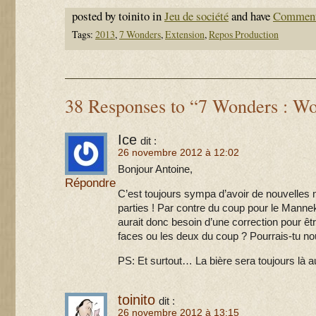
posted by toinito in
Jeu de société
and have
Comment
Tags:
2013
,
7 Wonders
,
Extension
,
Repos Production
38 Responses to “7 Wonders : W
Ice
dit :
26 novembre 2012 à 12:02
Bonjour Antoine,
Répondre
C’est toujours sympa d’avoir de nouvelles m
parties ! Par contre du coup pour le Mannek
aurait donc besoin d’une correction pour êt
faces ou les deux du coup ? Pourrais-tu no
PS: Et surtout… La bière sera toujours là a
toinito
dit :
26 novembre 2012 à 13:15