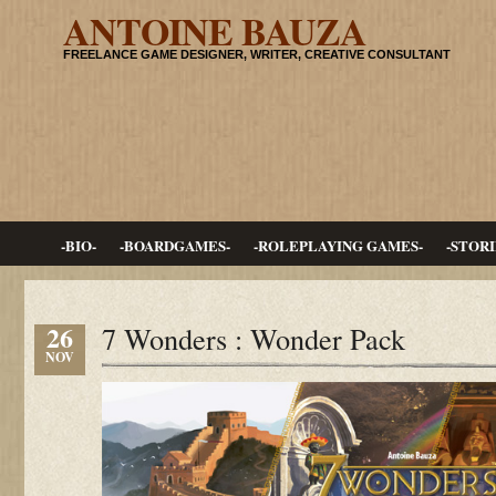
ANTOINE BAUZA
FREELANCE GAME DESIGNER, WRITER, CREATIVE CONSULTANT
-BIO-
-BOARDGAMES-
-ROLEPLAYING GAMES-
-STORI
26
7 Wonders : Wonder Pack
NOV