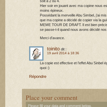
soit à 2 ou 4.
Hier soir en jouant avec ma copine nous es
moins épineux.
Possédant la merveille Abu Simbel, j’ai mi
que ma copine a décidé de copier via la g
MEME TOUR DE DRAFT. Il est bien précisé i
se passe-t-il quand nous avons décidé nos
Merci d’avance.
toinito
dit :
19 avril 2014 à 18:36
La copie est effective et l’effet Abu Sinbel
quoi :)
Répondre
Place your comment
Please fill your data and comment below.