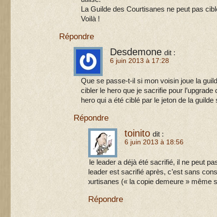
La Guilde des Courtisanes ne peut pas cibl
Voilà !
Répondre
Desdemone
dit :
6 juin 2013 à 17:28
Que se passe-t-il si mon voisin joue la gui
cibler le hero que je sacrifie pour l’upgrade
hero qui a été ciblé par le jeton de la guilde
Répondre
toinito
dit :
6 juin 2013 à 18:56
Si le leader a déjà été sacrifié, il ne peut pa
le leader est sacrifié après, c’est sans co
Courtisanes (« la copie demeure » même san
Répondre