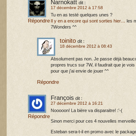
Narnokatt
dit :
17 décembre 2012 à 17:58
Tu en as testé quelques unes ?
Répondre
Il y en a encore qui sont sorties hier…
les 
7Wonders ^^
toinito
dit :
18 décembre 2012 à 08:43
Absolument pas non. Je passe déjà beauc
propres trucs sur 7W, il faudrait que je voi
pour que j’ai envie de jouer ^^
Répondre
François
dit :
27 décembre 2012 à 16:21
Nooooon! La bière va disparaitre! :’-(
Répondre
Sinon merci pour ces 4 nouvelles merveil
Esteban sera-t-il en promo avec le packag