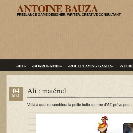
ANTOINE BAUZA
FREELANCE GAME DESIGNER, WRITER, CREATIVE CONSULTANT
-BIO-
-BOARDGAMES-
-ROLEPLAYING GAMES-
-STORI
04
Ali : matériel
MAI
Voilà à quoi ressemblera la petite boite colorée d’
Ali
, prévu pour c