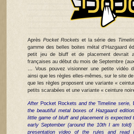
Après
Pocket Rockets
et la série des
Timeli
gamme des belles boites métal d’Hazgaard édit
petit jeu de bluff et de placement devrait 
françaises au début du mois de Septembre (aux
… Vous pouvez visionner une petite vidéo de
ainsi que les règles elles-mêmes, sur le site de 
que les règles proposent une variante « ceintur
petits scarabées et une variante « ceinture noir
After
Pocket Rockets
and the
Timeline
serie,
the beautiful metal boxes of Hazgaard editions
little game of bluff and placement is expected t
early September (around the 10th I am told
presentation
video
of the rules and read 