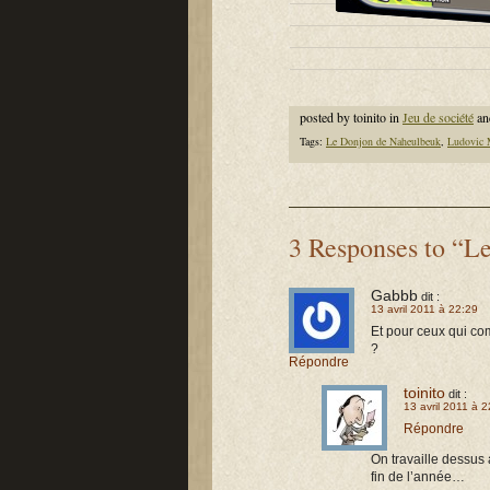
posted by toinito in
Jeu de société
an
Tags:
Le Donjon de Naheulbeuk
,
Ludovic 
3 Responses to “Le
Gabbb
dit :
13 avril 2011 à 22:29
Et pour ceux qui co
?
Répondre
toinito
dit :
13 avril 2011 à 
Répondre
On travaille dessus 
fin de l’année…