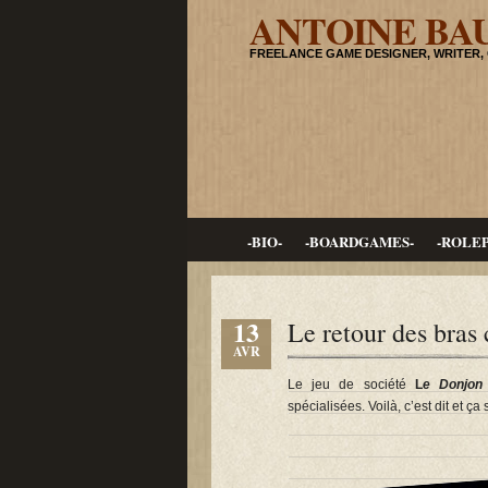
ANTOINE BA
FREELANCE GAME DESIGNER, WRITER,
-BIO-
-BOARDGAMES-
-ROLE
13
Le retour des bras 
AVR
Le jeu de société
L
e Donjon
spécialisées. Voilà, c’est dit et ça 