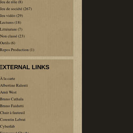
Jeu de rôle
(8)
Jeu de société
(267)
Jeu vidéo
(29)
Lectures
(18)
Littérature
(7)
Non classé
(23)
Outils
(6)
Repos Production
(1)
EXTERNAL LINKS
À la carte
Albertine Ralenti
Arnü West
Bruno Cathala
Bruno Faidutti
Chair à fauteuil
Corentin Lebrat
Cyberfab