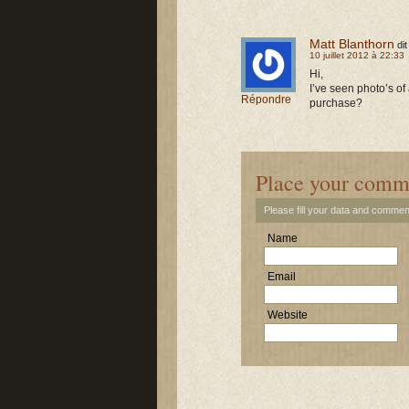
Matt Blanthorn
dit
10 juillet 2012 à 22:33
Hi,
I’ve seen photo’s of
Répondre
purchase?
Place your comm
Please fill your data and commen
Name
Email
Website