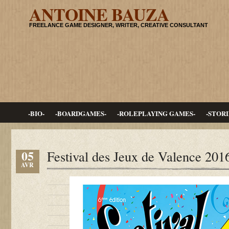
ANTOINE BAUZA
FREELANCE GAME DESIGNER, WRITER, CREATIVE CONSULTANT
-BIO-
-BOARDGAMES-
-ROLEPLAYING GAMES-
-STORI
05
Festival des Jeux de Valence 201
AVR