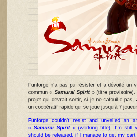
Funforge n’a pas pu résister et a dévoilé un v
commun «
Samurai Spirit
» (titre provisoire).
projet qui devrait sortir, si je ne cafouille pa
un coopératif rapide qui se joue jusqu’à 7 joueu
Funforge couldn’t resist and unveiled an 
«
Samurai Spirit
» (working title). I’m still
should be released, if I manage to get my part 