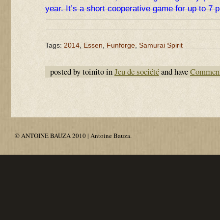
year. It’s a short cooperative game for up to 7 p
Tags:
2014
,
Essen
,
Funforge
,
Samurai Spirit
posted by toinito in
Jeu de société
and have
Comment
© ANTOINE BAUZA 2010 | Antoine Bauza.