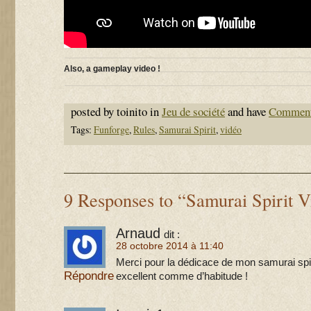
Also, a gameplay video !
posted by toinito in
Jeu de société
and have
Comment
Tags:
Funforge
,
Rules
,
Samurai Spirit
,
vidéo
9 Responses to “Samurai Spirit V
Arnaud
dit :
28 octobre 2014 à 11:40
Merci pour la dédicace de mon samurai spi
Répondre
excellent comme d’habitude !