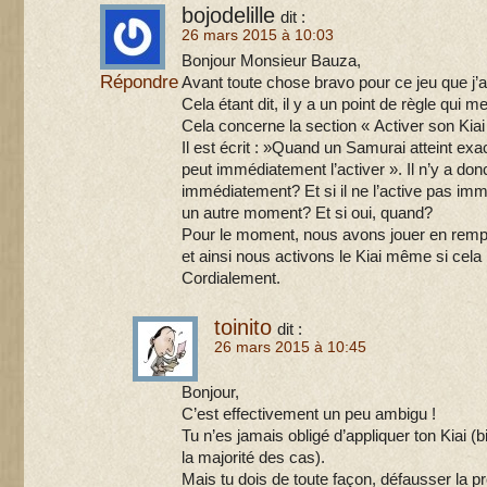
bojodelille
dit :
26 mars 2015 à 10:03
Bonjour Monsieur Bauza,
Répondre
Avant toute chose bravo pour ce jeu que j
Cela étant dit, il y a un point de règle qui m
Cela concerne la section « Activer son Kiai
Il est écrit : »Quand un Samurai atteint exa
peut immédiatement l’activer ». Il n’y a donc
immédiatement? Et si il ne l’active pas immé
un autre moment? Et si oui, quand?
Pour le moment, nous avons jouer en rempla
et ainsi nous activons le Kiai même si cela
Cordialement.
toinito
dit :
26 mars 2015 à 10:45
Bonjour,
C’est effectivement un peu ambigu !
Tu n’es jamais obligé d’appliquer ton Kiai (
la majorité des cas).
Mais tu dois de toute façon, défausser la pr