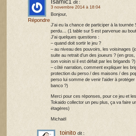
Isamic1
dit :
3 novembre 2014 à 18:04
Bonjour,
Répondre
J’ai eu la chance de participer à la tournée 
perdu… (1 table sur 5 est parvenue au bout
J’ai quelques questions :
– quand doit sortir le jeu ?
– au niveau des pouvoirs, les voisinages (j
suite au retrait d’un des joueurs ? (en gros
son voisin si il est défait par les brigands ?)
– côté narration, comment expliquer les br
protection du perso / des maisons / des popu
perso lui somme de venir l’aider à protéger c
banco ?)
Merci pour ces réponses, pour ce jeu et les 
Tokaido collector un peu plus, ça va faire
étagères)
Michaël
toinito
dit :