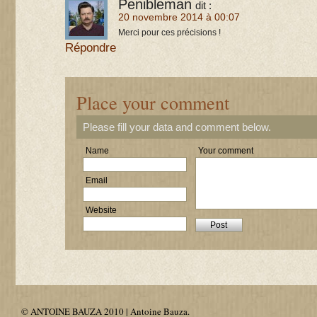
Penibleman
dit :
20 novembre 2014 à 00:07
Merci pour ces précisions !
Répondre
Place your comment
Please fill your data and comment below.
Name
Your comment
Email
Website
© ANTOINE BAUZA 2010 | Antoine Bauza.