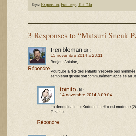
Tags:
Expansion
,
Funforge
,
Tokaïdo
3 Responses to “Matsuri Sneak P
Penibleman
dit :
13 novembre 2014 à 23:11
Bonjour Antoine,
Répondre
Pourquoi la fête des enfants n’est-elle pas nommé
semblerait qu’elle soit communément appelée au J
toinito
dit :
14 novembre 2014 à 09:04
La dénomination « Kodomo ho Hi » est moderne (20
Tokaido.
Répondre