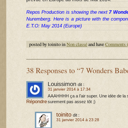
Repos Production is showing the next
7 Wonde
Nuremberg. Here is a picture with the compone
E.T.O: May 2014 (Europe)
posted by toinito in
Non classé
and have
Comments (
38 Responses to “7 Wonders Bab
Louissimon
dit :
31 janvier 2014 à 17:34
AAAHHHH ça a l’air super. Une idée de la 
Répondre
surement pas assez tôt ;)
toinito
dit :
31 janvier 2014 à 23:28