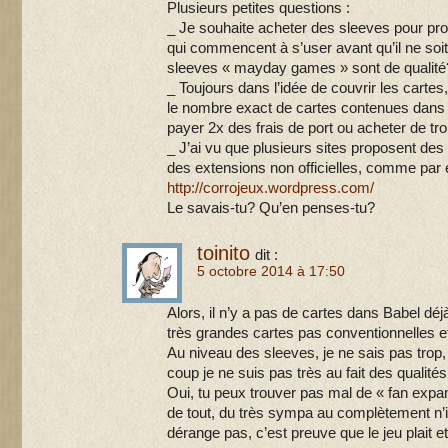
Plusieurs petites questions :
_ Je souhaite acheter des sleeves pour pro
qui commencent à s’user avant qu’il ne soit 
sleeves « mayday games » sont de qualité
_ Toujours dans l’idée de couvrir les cartes,
le nombre exact de cartes contenues dans 
payer 2x des frais de port ou acheter de t
_ J’ai vu que plusieurs sites proposent de
des extensions non officielles, comme par
http://corrojeux.wordpress.com/
Le savais-tu? Qu’en penses-tu?
toinito
dit :
5 octobre 2014 à 17:50
Alors, il n’y a pas de cartes dans Babel déj
très grandes cartes pas conventionnelles 
Au niveau des sleeves, je ne sais pas trop, 
coup je ne suis pas très au fait des qualité
Oui, tu peux trouver pas mal de « fan expa
de tout, du très sympa au complètement n’
dérange pas, c’est preuve que le jeu plait et