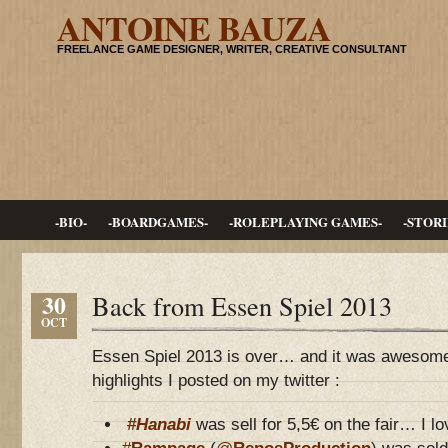
ANTOINE BAUZA
FREELANCE GAME DESIGNER, WRITER, CREATIVE CONSULTANT
-BIO-
-BOARDGAMES-
-ROLEPLAYING GAMES-
-STORI
30
Back from Essen Spiel 2013
OCT
Essen Spiel 2013 is over… and it was awesom
highlights I posted on my twitter :
#
Hanabi
was sell for 5,5€ on the fair… I 