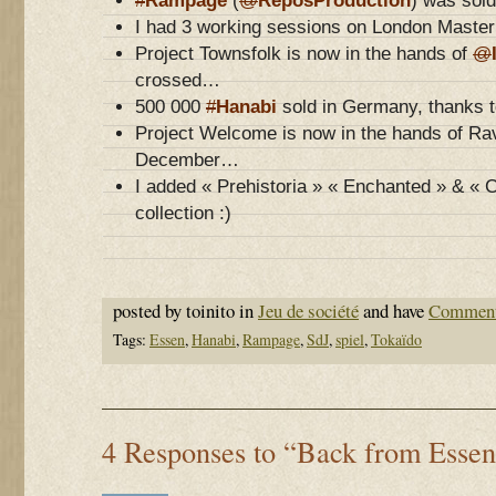
#
Rampage
(
@
ReposProduction
) was sold
I had 3 working sessions on London Maste
Project Townsfolk is now in the hands of
@
crossed…
500 000
#
Hanabi
sold in Germany, thanks to
Project Welcome is now in the hands of Ra
December…
I added « Prehistoria » « Enchanted » & « 
collection :)
posted by toinito in
Jeu de société
and have
Comment
Tags:
Essen
,
Hanabi
,
Rampage
,
SdJ
,
spiel
,
Tokaïdo
4 Responses to “Back from Essen