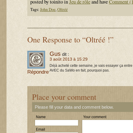
posted by toinito in
Jeu de rôle
and have
Comment (1
Tags:
John Doe
,
Oltréé
One Response to “Oltréé !”
Gus
dit :
3 août 2013 à 15:29
Déjà acheté cette semaine, je vais essayer ça entr
AVEC du SaWo en fait, pourquoi pas.
Répondre
Place your comment
Please fill your data and comment below.
Name
Your comment
Email