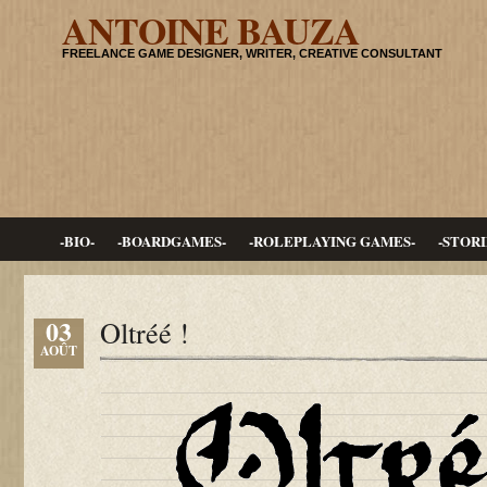
ANTOINE BAUZA
FREELANCE GAME DESIGNER, WRITER, CREATIVE CONSULTANT
-BIO-
-BOARDGAMES-
-ROLEPLAYING GAMES-
-STORI
03
Oltréé !
AOÛT