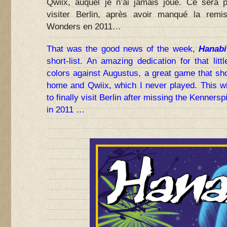
Qwiix, auquel je n’ai jamais joué. Ce sera p
visiter Berlin, après avoir manqué la rem
Wonders en 2011…
That was the good news of the week,
Hanabi
short-list. An amazing dedication for that litt
colors against Augustus, a great game that shou
home and Qwiix, which I never played. This wi
to finally visit Berlin after missing the Kenner
in 2011 …