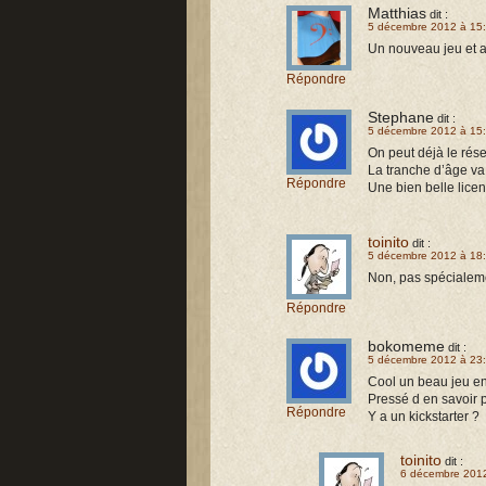
Matthias
dit :
5 décembre 2012 à 15
Un nouveau jeu et av
Répondre
Stephane
dit :
5 décembre 2012 à 15
On peut déjà le rés
La tranche d’âge va 
Répondre
Une bien belle licen
toinito
dit :
5 décembre 2012 à 18
Non, pas spécialeme
Répondre
bokomeme
dit :
5 décembre 2012 à 23
Cool un beau jeu e
Pressé d en savoir p
Répondre
Y a un kickstarter ?
toinito
dit :
6 décembre 2012