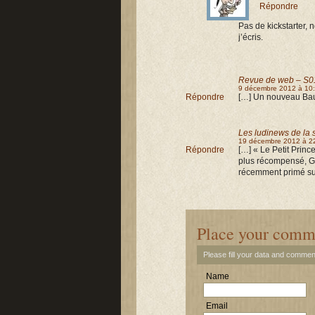
Répondre
Pas de kickstarter, 
j’écris.
Revue de web – S0
9 décembre 2012 à 10
Répondre
[…] Un nouveau Bauz
Les ludinews de la 
19 décembre 2012 à 2
Répondre
[…] « Le Petit Princ
plus récompensé, G
récemment primé sur
Place your comm
Please fill your data and commen
Name
Email