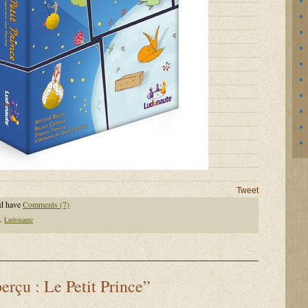
Tweet
d have
Comments (7)
,
Ludonaute
erçu : Le Petit Prince”