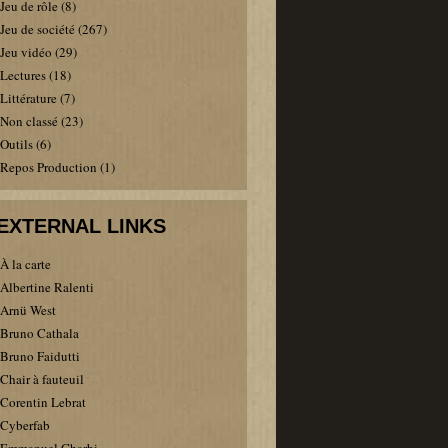
Jeu de rôle
(8)
Jeu de société
(267)
Jeu vidéo
(29)
Lectures
(18)
Littérature
(7)
Non classé
(23)
Outils
(6)
Repos Production
(1)
EXTERNAL LINKS
À la carte
Albertine Ralenti
Arnü West
Bruno Cathala
Bruno Faidutti
Chair à fauteuil
Corentin Lebrat
Cyberfab