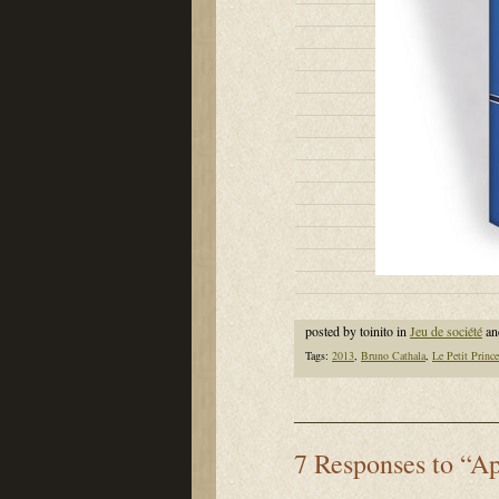
posted by toinito in
Jeu de société
an
Tags:
2013
,
Bruno Cathala
,
Le Petit Prince
7 Responses to “Ap