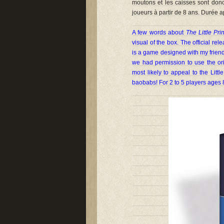
moutons et les caisses sont don
joueurs à partir de 8 ans. Durée a
A few words about
The Little Pr
visual of the box. The official r
is a game designed with my friend
we had permission to use the ori
most likely to appeal to the Li
baobabs! For 2 to 5 players ages 