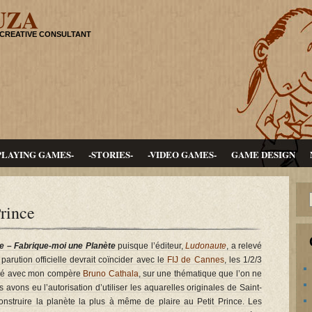
UZA
 CREATIVE CONSULTANT
PLAYING GAMES-
-STORIES-
-VIDEO GAMES-
GAME DESIGN
Prince
ce – Fabrique-moi une Planète
puisque l’éditeur,
Ludonaute
, a relevé
parution officielle devrait coïncider avec le
FIJ de Cannes
, les 1/2/3
alisé avec mon compère
Bruno Cathala
, sur une thématique que l’on ne
 avons eu l’autorisation d’utiliser les aquarelles originales de Saint-
onstruire la planète la plus à même de plaire au Petit Prince. Les