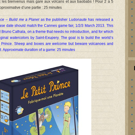
c les bienvenus mais gare aux volcans et aux baobabs ! Pour 2 à 5
pproximative d’une partie : 25 minutes
ince – Build me a Planet
as the publisher Ludonaute has released a
elease date should match the Cannes game fair, 1/2/3 March 2013. This
 Bruno Cathala, on a theme that needs no introduction, and for which
ginal watercolors by Saint-Exupery. The goal is to build the world’s
ttle Prince. Sheep and boxes are welcome but beware volcanoes and
8. Approximate duration of a game: 25 minutes