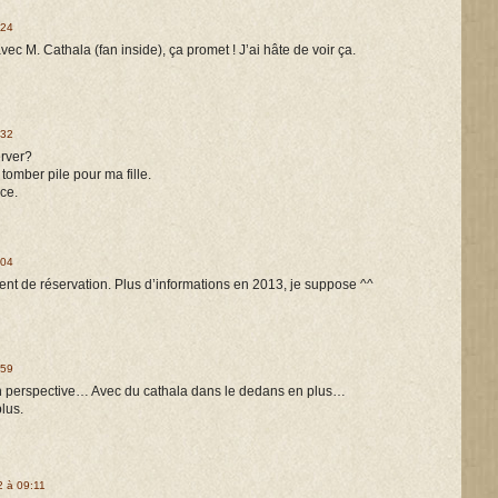
:24
ec M. Cathala (fan inside), ça promet ! J’ai hâte de voir ça.
:32
erver?
tomber pile pour ma fille.
ce.
:04
nt de réservation. Plus d’informations en 2013, je suppose ^^
:59
n perspective… Avec du cathala dans le dedans en plus…
lus.
 à 09:11