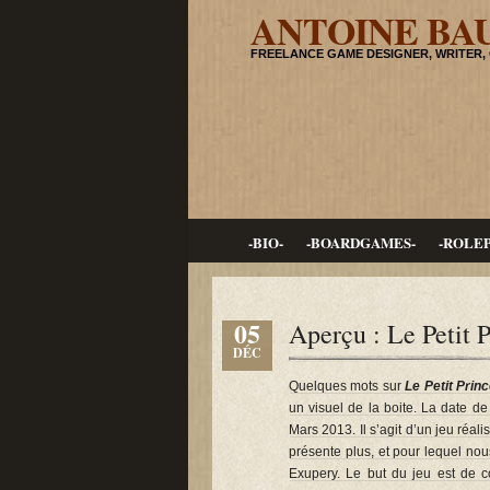
ANTOINE BA
FREELANCE GAME DESIGNER, WRITER,
-BIO-
-BOARDGAMES-
-ROLE
05
Aperçu : Le Petit 
DÉC
Quelques mots sur
Le Petit Prin
un visuel de la boite. La date de 
Mars 2013. Il s’agit d’un jeu ré
présente plus, et pour lequel nous
Exupery. Le but du jeu est de c