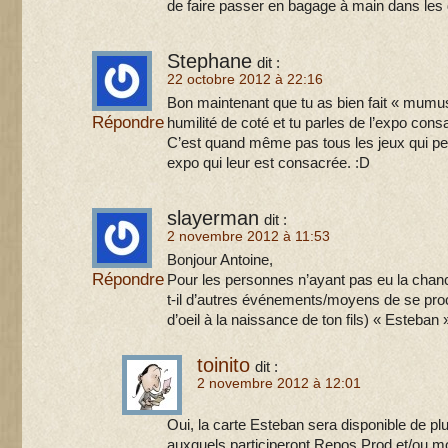
de faire passer en bagage à main dans les d
Stephane
dit :
22 octobre 2012 à 22:16
Bon maintenant que tu as bien fait « mumu
Répondre
humilité de coté et tu parles de l’expo con
C’est quand même pas tous les jeux qui pe
expo qui leur est consacrée. :D
slayerman
dit :
2 novembre 2012 à 11:53
Bonjour Antoine,
Répondre
Pour les personnes n’ayant pas eu la chan
t-il d’autres événements/moyens de se procu
d’oeil à la naissance de ton fils) « Esteban 
toinito
dit :
2 novembre 2012 à 12:01
Oui, la carte Esteban sera disponible de plu
auxquels participeront Repos Prod et/ou m