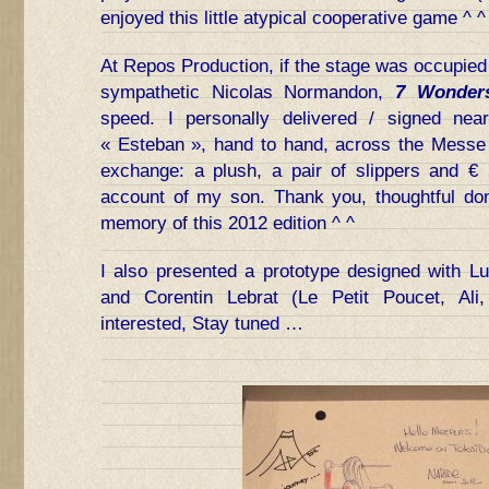
enjoyed this little atypical cooperative game ^ ^
At Repos Production, if the stage was occupie
sympathetic Nicolas Normandon,
7 Wonder
speed. I personally delivered / signed nea
« Esteban », hand to hand, across the Messe 
exchange: a plush, a pair of slippers and €
account of my son. Thank you, thoughtful dono
memory of this 2012 edition ^ ^
I also presented a prototype designed with Lu
and Corentin Lebrat (Le Petit Poucet, Ali,
interested, Stay tuned …