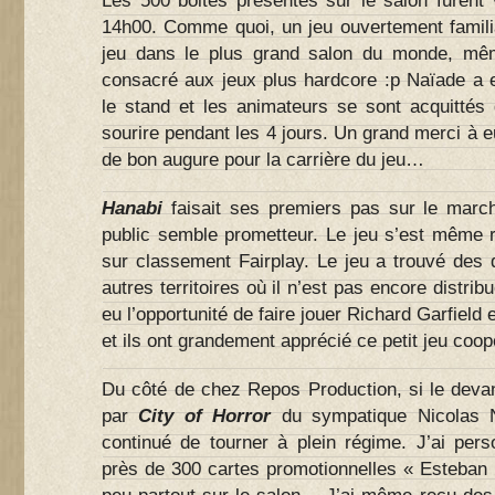
Les 500 boites présentes sur le salon furent
14h00. Comme quoi, un jeu ouvertement familia
jeu dans le plus grand salon du monde, mêm
consacré aux jeux plus hardcore :p Naïade a 
le stand et les animateurs se sont acquittés 
sourire pendant les 4 jours. Un grand merci à e
de bon augure pour la carrière du jeu…
Hanabi
faisait ses premiers pas sur le march
public semble prometteur. Le jeu s’est même r
sur classement Fairplay. Le jeu a trouvé des d
autres territoires où il n’est pas encore distribu
eu l’opportunité de faire jouer Richard Garfield
et ils ont grandement apprécié ce petit jeu coop
Du côté de chez Repos Production, si le devan
par
City of Horror
du sympatique Nicolas
continué de tourner à plein régime. J’ai pers
près de 300 cartes promotionnelles « Esteban 