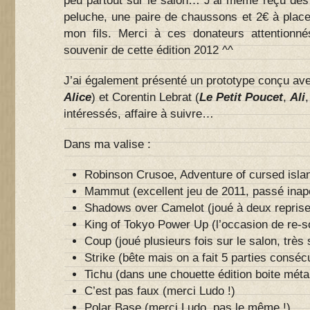
peu partout sur le salon… J’ai même reçu de
peluche, une paire de chaussons et 2€ à placer
mon fils. Merci à ces donateurs attentionné
souvenir de cette édition 2012 ^^
J’ai également présenté un prototype conçu ave
Alice
) et Corentin Lebrat (
Le Petit Poucet
,
Ali
intéressés, affaire à suivre…
Dans ma valise :
Robinson Crusoe, Adventure of cursed island
Mammut (excellent jeu de 2011, passé inap
Shadows over Camelot (joué à deux reprises
King of Tokyo Power Up (l’occasion de re-so
Coup (joué plusieurs fois sur le salon, trè
Strike (bête mais on a fait 5 parties conséc
Tichu (dans une chouette édition boite mét
C’est pas faux (merci Ludo !)
Polar Base (merci Ludo, pas le même !)