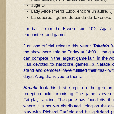
Juge Di
Lady Alice (merci Ludo, encore un autre…)
La superbe figurine du panda de Takenoko :
I’m back from the Essen Fair 2012. Again, a
encounters and games.
Just one official release this year :
Tokaido
fr
the show were sold on Friday at 14:00. I ma gla
can compete in the largest game fair in the wor
Hall devoted to hardcore games :p Naïade c
stand and demoers have fulfilled their task wi
days. A big thank you to them…
Hanabi
took his first steps on the german
reception looks promising. The game is even r
Fairplay ranking. The game has found distribu
where it is not yet distributed. Icing on the ca
play with Richard Garfield and his girlfriend (