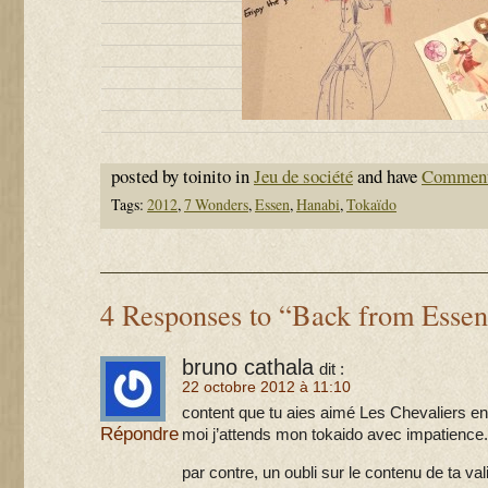
posted by toinito in
Jeu de société
and have
Comment
Tags:
2012
,
7 Wonders
,
Essen
,
Hanabi
,
Tokaïdo
4 Responses to “Back from Esse
bruno cathala
dit :
22 octobre 2012 à 11:10
content que tu aies aimé Les Chevaliers en 
Répondre
moi j’attends mon tokaido avec impatience.. 
par contre, un oubli sur le contenu de ta vali