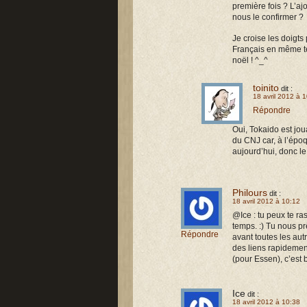
première fois ? L’aj
nous le confirmer ?
Je croise les doigts
Français en même tem
noël ! ^_^
toinito
dit :
18 avril 2012 à 
Répondre
Oui, Tokaido est jo
du CNJ car, à l’époq
aujourd’hui, donc le 
Philours
dit :
18 avril 2012 à 10:12
@Ice : tu peux te ra
temps. :) Tu nous pr
Répondre
avant toutes les au
des liens rapidement
(pour Essen), c’est
Ice
dit :
18 avril 2012 à 10:38