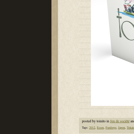
posted by toinito in
Jeu de société
an
Tags:
2012
,
Essen
,
Funforge
,
Japon
,
Tokaï