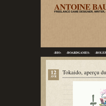
ANTOINE BA
FREELANCE GAME DESIGNER, WRITER,
-BIO-
-BOARDGAMES-
-ROLE
12
Tokaido, aperçu d
AVR