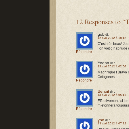
12 Responses to “
gob
dit :
12 avril 2012 à 18:42
C’est très beau! Je 
l’on voit d’habitude 
Répondre
Yoann
dit :
13 avril 2012 à 02:06
Magnifique ! Bravo !
Octogones.
Répondre
Benoit
dit :
13 avril 2012 à 05:41
Effectivement, si le
m’étonnera toujours
Répondre
yno
dit :
13 avril 2012 à 07:12