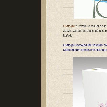
Funforge
a révélé le visuel de la
2012). Certaines petits détails
Naïade.
Funforge
revealed the Tokaido cov
Some minors details can still cha