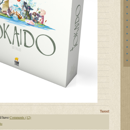
Tweet
d have
Comments (12)
do