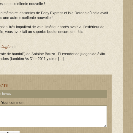
est une excellente nouvelle !
en mémoire les sorties de Pony Express et Isla Dorada où cela avait
nc une autre excellente nouvelle !
es, très impatient de voir l’intérieur après avoir vu l’extérieur de
te, vous avez fait un superbe boulot encore une fois.
r Jugón
dit :
“brote de bambú”) de Antoine Bauza. El creador de juegos de éxito
ders (también As D´or 2011 y otros […]
ent
t below.
Your comment