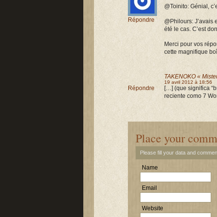
@Toinito: Génial, c’
Répondre
@Philours: J’avais 
été le cas. C’est do
Merci pour vos répons
cette magnifique boî
TAKENOKO « Miste
19 avril 2012 à 18:56
Répondre
[…] (que significa 
reciente como 7 Won
Place your comm
Please fill your data and commen
Name
Email
Website