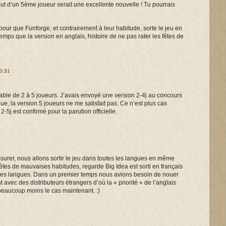
out d’un 5ème joueur serait une excellente nouvelle ! Tu pourrais
 pour que Funforge, et contrairement à leur habitude, sorte le jeu en
ps que la version en anglais, histoire de ne pas rater les fêtes de
10:31
uable de 2 à 5 joueurs. J’avais envoyé une version 2-4j au concours
ue, la version 5 joueurs ne me satisfait pas. Ce n’est plus cas
2-5j est confirmé pour la parution officielle.
ssurer, nous allons sortir le jeu dans toutes les langues en même
êtes de mauvaises habitudes, regarde Big Idea est sorti en français
tres langues. Dans un premier temps nous avions besoin de nouer
 avec des distributeurs étrangers d’où la « priorité » de l’anglais
 beaucoup moins le cas maintenant. :)