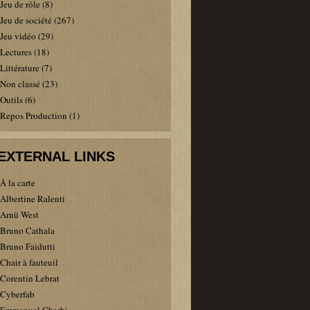
Jeu de rôle
(8)
Jeu de société
(267)
Jeu vidéo
(29)
Lectures
(18)
Littérature
(7)
Non classé
(23)
Outils
(6)
Repos Production
(1)
EXTERNAL LINKS
À la carte
Albertine Ralenti
Arnü West
Bruno Cathala
Bruno Faidutti
Chair à fauteuil
Corentin Lebrat
Cyberfab