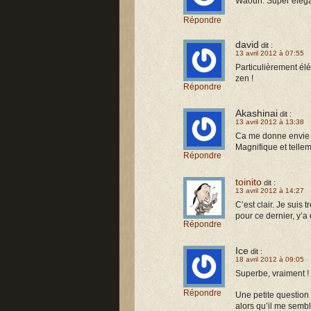
Waouh. Super élégan
Répondre
david
dit :
13 avril 2012 à 07:55
Particulièrement élég
zen !
Répondre
Akashinai
dit :
13 avril 2012 à 13:38
Ca me donne envie d
Magnifique et tellem
Répondre
toinito
dit :
13 avril 2012 à 14:27
C’est clair. Je suis t
pour ce dernier, y’a 
Répondre
Ice
dit :
18 avril 2012 à 09:05
Superbe, vraiment ! 
Répondre
Une petite question 
alors qu’il me sembl