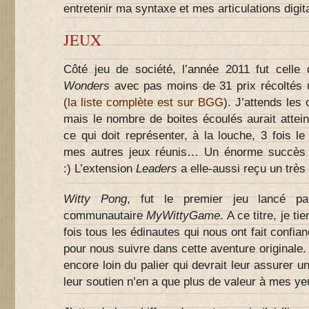
entretenir ma syntaxe et mes articulations digi
JEUX
Côté jeu de société, l’année 2011 fut celle
Wonders
avec pas moins de 31 prix récoltés u
(
la liste complète est sur BGG
). J’attends les c
mais le nombre de boites écoulés aurait attei
ce qui doit représenter, à la louche, 3 fois 
mes autres jeux réunis… Un énorme succès 
:) L’extension
Leaders
a elle-aussi reçu un très
Witty Pong
, fut le premier jeu lancé par
communautaire
MyWittyGame
. A ce titre, je t
fois tous les édinautes qui nous ont fait confia
pour nous suivre dans cette aventure originale.
encore loin du palier qui devrait leur assurer u
leur soutien n’en a que plus de valeur à mes ye