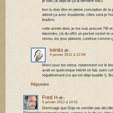
je sais j’ai déjà dit ça la dernière fois:)
bon tu dois être en pleine conception de ta
attend ça avec impatiente, cities sera je l’
leaders.
cette année donc je me suis procuré 7W et 
takenoko, j’ai du offrir un pocket rocket et 
neveu, tes jeux plaisent, continue comme ç
toinito
dit :
4 janvier 2012 à 12:08
Merci pour ton retour, notamment sur le bl
avait un quelconque intérêt en fait, outre ce
régulièrement (ce qui est déjà louable !). Bo
Répondre
Fred H
dit :
5 janvier 2012 à 14:01
Dommage que Dojo ne semble pas décoller 
Répondre