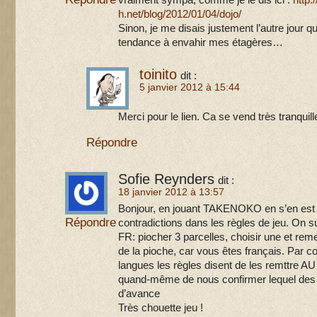
vraiment sympa, comme je le dis ici :
http:/
h.net/blog/2012/01/04/dojo/
Sinon, je me disais justement l’autre jour 
tendance à envahir mes étagères…
toinito
dit :
5 janvier 2012 à 15:44
Merci pour le lien. Ca se vend très tranqui
Répondre
Sofie Reynders
dit :
18 janvier 2012 à 13:57
Bonjour, en jouant TAKENOKO en s’en est a
Répondre
contradictions dans les règles de jeu. On su
FR: piocher 3 parcelles, choisir une et r
de la pioche, car vous êtes français. Par co
langues les règles disent de les remttre A
quand-même de nous confirmer lequel des i
d’avance
Très chouette jeu !