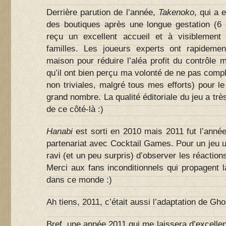
Derrière parution de l’année,
Takenoko
, qui a 
des boutiques après une longue gestation (6 
reçu un excellent accueil et à visiblement 
familles. Les joueurs experts ont rapidemen
maison pour réduire l’aléa profit du contrôle m
qu’il ont bien perçu ma volonté de ne pas comple
non triviales, malgré tous mes efforts) pour le
grand nombre. La qualité éditoriale du jeu a tr
de ce côté-là :)
Hanabi
est sorti en 2010 mais 2011 fut l’anné
partenariat avec Cocktail Games. Pour un jeu un
ravi (et un peu surpris) d’observer les réactions
Merci aux fans inconditionnels qui propagent 
dans ce monde :)
Ah tiens, 2011, c’était aussi l’adaptation de Gh
Bref, une année 2011 qui me laissera d’excelle