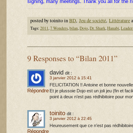
signing, many meetings. Thank you all for the 
posted by toinito in
BD
,
Jeu de société
,
Littérature
a
Tags:
2011
,
7 Wonders
,
bilan
,
Dojo
,
Dr. Shark
,
Hanabi
,
Leader
9 Responses to “Bilan 2011”
david
dit :
3 janvier 2012 à 15:41
FELICITATION !! Antoine et bonne nouvelle
Répondre
Et je plussoie Dojo est un joli jeu (fin et fac
point à deux n’est pas rédhibitoire pour mo
toinito
dit :
3 janvier 2012 à 22:45
Heureusement que ce n’est pas rédhibitoire 
Répondre