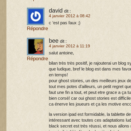
david
dit :
4 janvier 2012 à 08:42
c ‘est pas faux ;)
Répondre
bee
dit :
4 janvier 2012 à 11:19
salut antoine,
Répondre
bilan très très positif, je rajouterai un blog
que ludique, bref le blog est dans mes favo
en temps!
pour ghost stories, un des meilleurs jeux d
tout mes potes d’ailleurs, un petit regret que
faut une fin a tout, et peut etre grace a ça 
bien corsé! car oui ghost stories est difficile
ca énerve les joueurs et ça les motive enco
la version ipad est formidable, la tablette d
intéressant avec toutes ces adaptations lud
black secret est très réussi, et nous allons