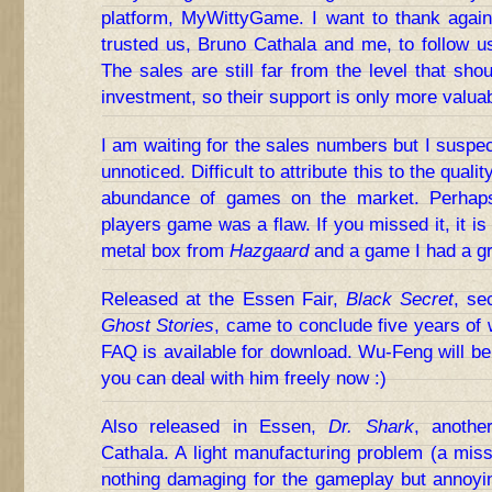
platform, MyWittyGame. I want to thank again
trusted us, Bruno Cathala and me, to follow us 
The sales are still far from the level that sho
investment, so their support is only more valua
I am waiting for the sales numbers but I suspe
unnoticed. Difficult to attribute this to the qualit
abundance of games on the market. Perhaps
players game was a flaw. If you missed it, it is no
metal box from
Hazgaard
and a game I had a gre
Released at the Essen Fair,
Black Secret
, se
Ghost Stories
, came to conclude five years of 
FAQ is available for download. Wu-Feng will be
you can deal with him freely now :)
Also released in Essen,
Dr. Shark
, anothe
Cathala. A light manufacturing problem (a mis
nothing damaging for the gameplay but annoy