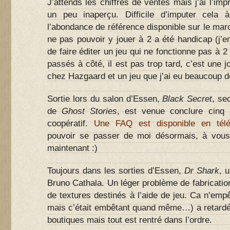
J’attends les chiffres de ventes mais j’ai l’im
un peu inaperçu. Difficile d’imputer cela
l’abondance de référence disponible sur le marc
ne pas pouvoir y jouer à 2 a été handicap (j’
de faire éditer un jeu qui ne fonctionne pas à 2
passés à côté, il est pas trop tard, c’est une j
chez Hazgaard et un jeu que j’ai eu beaucoup de
Sortie lors du salon d’Essen,
Black Secret
, se
de
Ghost Stories
, est venue conclure cinq 
coopératif.
Une FAQ est disponible en tél
pouvoir se passer de moi désormais, à vous
maintenant :)
Toujours dans les sorties d’Essen,
Dr Shark
, 
Bruno Cathala. Un léger problème de fabricatio
de textures destinés à l’aide de jeu. Ca n’em
mais c’était embêtant quand même…) a retardé 
boutiques mais tout est rentré dans l’ordre.