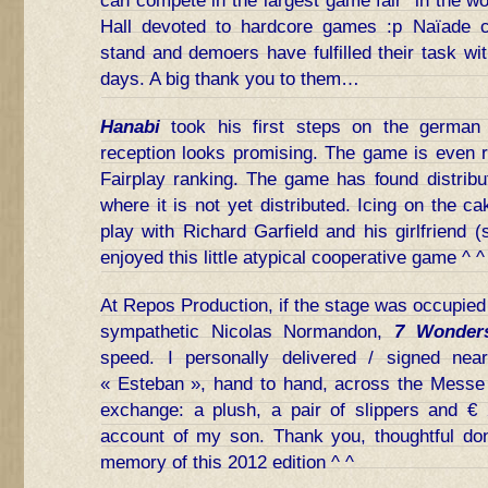
can compete in the largest game fair in the wor
Hall devoted to hardcore games :p Naïade c
stand and demoers have fulfilled their task wi
days. A big thank you to them…
Hanabi
took his first steps on the german
reception looks promising. The game is even r
Fairplay ranking. The game has found distribu
where it is not yet distributed. Icing on the ca
play with Richard Garfield and his girlfriend (
enjoyed this little atypical cooperative game ^ ^
At Repos Production, if the stage was occupie
sympathetic Nicolas Normandon,
7 Wonder
speed. I personally delivered / signed nea
« Esteban », hand to hand, across the Messe 
exchange: a plush, a pair of slippers and €
account of my son. Thank you, thoughtful dono
memory of this 2012 edition ^ ^