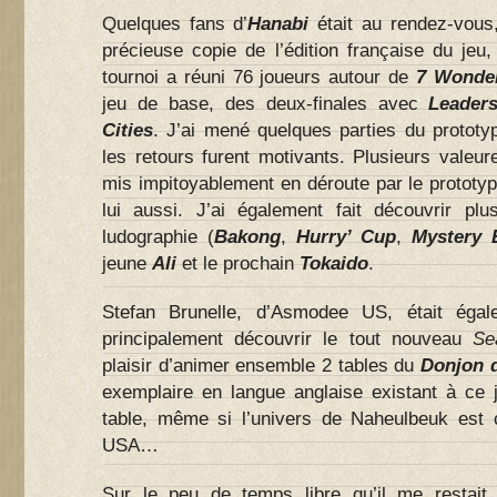
Quelques fans d’
Hanabi
était au rendez-vous
précieuse copie de l’édition française du jeu
tournoi a réuni 76 joueurs autour de
7 Wonde
jeu de base, des deux-finales avec
Leader
Cities
. J’ai mené quelques parties du prototy
les retours furent motivants. Plusieurs valeu
mis impitoyablement en déroute par le prototy
lui aussi. J’ai également fait découvrir pl
ludographie (
Bakong
,
Hurry’ Cup
,
Mystery 
jeune
Ali
et le prochain
Tokaido
.
Stefan Brunelle, d’Asmodee US, était égal
principalement découvrir le tout nouveau
Se
plaisir d’animer ensemble 2 tables du
Donjon 
exemplaire en langue anglaise existant à ce
table, même si l’univers de Naheulbeuk est
USA…
Sur le peu de temps libre qu’il me restait,