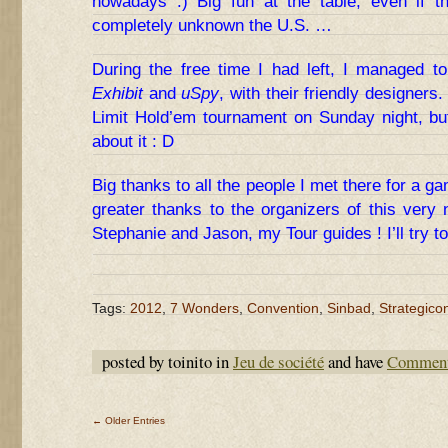
nowadays :) Big fun at the table, even if t
completely unknown the U.S. …
During the free time I had left, I managed to
Exhibit
and
uSpy
, with their friendly designers
Limit Hold’em tournament on Sunday night, but 
about it : D
Big thanks to all the people I met there for a g
greater thanks to the organizers of this very n
Stephanie and Jason, my Tour guides ! I’ll try t
Tags:
2012
,
7 Wonders
,
Convention
,
Sinbad
,
Strategico
posted by toinito in
Jeu de société
and have
Comment
← Older Entries