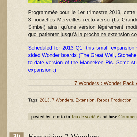
Programmée pour le 1er trimestre 2013, cette 
3 nouvelles Merveilles recto-verso (La Grand
Simbel) ainsi qu’une version légèrement mod
quoi patienter jusqu’à la prochaine extension co
Scheduled for 2013 Q1, this small expansion 
sided Wonder boards (The Great Wall, Stonehen
to-date version of the Manneken Pis. Some stuff
expansion :)
7 Wonders : Wonder Pack
Tags:
2013
,
7 Wonders
,
Extension
,
Repos Production
posted by toinito in
Jeu de société
and have
Comment
30
Exposition 7 Wonders