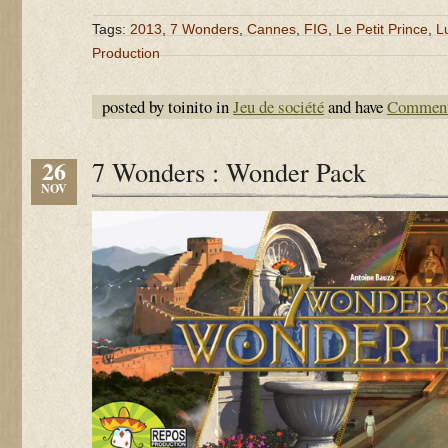
Tags:
2013
,
7 Wonders
,
Cannes
,
FIG
,
Le Petit Prince
,
L
Production
posted by toinito in
Jeu de société
and have
Comment
26
7 Wonders : Wonder Pack
NOV