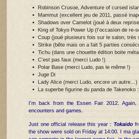
Robinson Crusoe, Adventure of cursed island
Mammut (excellent jeu de 2011, passé inap
Shadows over Camelot (joué à deux reprises
King of Tokyo Power Up (l’occasion de re-so
Coup (joué plusieurs fois sur le salon, trè
Strike (bête mais on a fait 5 parties conséc
Tichu (dans une chouette édition boite mét
C’est pas faux (merci Ludo !)
Polar Base (merci Ludo, pas le même !)
Juge Di
Lady Alice (merci Ludo, encore un autre…)
La superbe figurine du panda de Takenoko :
I’m back from the Essen Fair 2012. Again, a
encounters and games.
Just one official release this year :
Tokaido
fr
the show were sold on Friday at 14:00. I ma gla