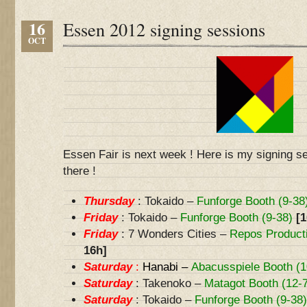
16
Essen 2012 signing sessions
OCT
Essen Fair is next week ! Here is my signing s
there !
Thursday
: Tokaido –
Funforge Booth (9-38
Friday
: Tokaido –
Funforge Booth (9-38)
[1
Friday
: 7 Wonders Cities –
Repos Producti
16h]
Saturday
:
Hanabi –
Abacusspiele Booth (1
Saturday
: Takenoko –
Matagot Booth (12-
Saturday
: Tokaido –
Funforge Booth (9-38)