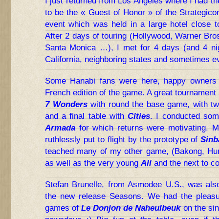
I just returned from Los Angeles where I had th
to be the « Guest of Honor » of the Strategic
event which was held in a large hotel close to
After 2 days of touring (Hollywood, Warner Bros
Santa Monica …), I met for 4 days (and 4 nig
California, neighboring states and sometimes e
Some Hanabi fans were here, happy owners 
French edition of the game. A great tournament 
7 Wonders
with round the base game, with tw
and a final table with
Cities
. I conducted som
Armada
for which returns were motivating. 
ruthlessly put to flight by the prototype of
Sinb
teached many of my other game, (Bakong, Hur
as well as the very young
Ali
and the next to 
Stefan Brunelle, from Asmodee U.S., was also
the new release Seasons. We had the pleasur
games of
Le Donjon de Naheulbeuk
on the sin