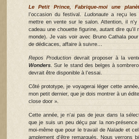
Le Petit Prince, Fabrique-moi une planè
l’occasion du festival.
Ludonaute
a reçu les 
mettre en vente sur le salon. Attention, il n
cadeau une chouette figurine, autant dire qu’il 
monde). Je vais voir avec Bruno Cathala pour 
de dédicaces, affaire à suivre…
Repos Production
devrait proposer à la ven
Wonders
. Sur le stand des belges à sombrero
devrait être disponible à l’essai.
Côté prototype, je voyagerai léger cette année
mon petit dernier, que je dois montrer à un édit
close door ».
Cette année, je n’ai pas de jeux dans la sélect
que je suis un peu déçu par la non-présenc
moi-même que pour le travail de
Naïade
et ce
amplement d’être remarqués. Nous verrons bi