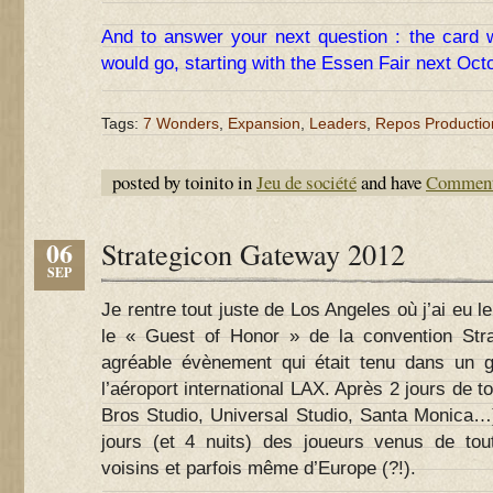
And to answer your next question : the card w
would go, starting with the Essen Fair next Oc
Tags:
7 Wonders
,
Expansion
,
Leaders
,
Repos Productio
posted by toinito in
Jeu de société
and have
Comment
06
Strategicon Gateway 2012
SEP
Je rentre tout juste de Los Angeles où j’ai eu le 
le « Guest of Honor » de la convention Str
agréable évènement qui était tenu dans un 
l’aéroport international LAX. Après 2 jours de 
Bros Studio, Universal Studio, Santa Monica…)
jours (et 4 nuits) des joueurs venus de tout
voisins et parfois même d’Europe (?!).